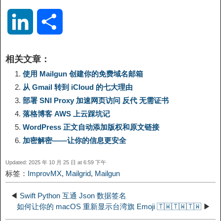
o
e
a
a
i
i
L
分
p
l
c
s
n
n
i
享
相关文章：
y
e
e
t
t
a
n
使用 Mailgun 创建你的免费域名邮箱
从 Gmail 转到 iCloud 的七大理由
L
g
b
o
e
W
k
部署 SNI Proxy 加速网页访问 反代 无需证书
落格博客 AWS 上云踩坑记
i
r
o
d
r
e
e
WordPress 正文自动添加版权和原文链接
n
a
o
o
e
i
加密解密——让你的信息更安全
d
Updated: 2025 年 10 月 25 日 at 6:59 下午
k
m
k
n
s
b
标签：
ImprovMX
,
Mailgrid
,
Mailgun
I
t
o
◀
Swift Python 互通 Json 数据签名
n
如何让你的 macOS 重新显示台湾旗 Emoji 🇹🇼️🇹🇼️🇹🇼️
▶