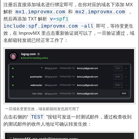
注册后直接添加域名进行绑定即可，在你对应的域名下添加 MX
解析
和
，
mx1
.
improvmx
.
com
mx2
.
improvmx
.
com
然后再添加 TXT 解析
v
=
spf1
即可，等待变更生
include
:
spf
.
improvmx
.
com
~
all
效，在 ImprovMX 里点击重新验证就可以了，一旦验证通过，域
名邮箱转发就已经正常工作了：
一旦域名变更生效，域名邮箱转发也就可用了
点击右侧的“
”按钮可发送一封测试邮件，通过检查收到
TEST
的测试邮件的收件人地址可确认转发生效：