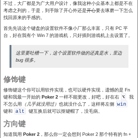
不过，大厂都是为广大用户设计，像我这种小众基本上都是不在
考虑之列的，于是，到手除了开心外还是
开心
要去琢磨一下怎么
找回原来的手感的。
首先先说这个键盘的设置软件不像小厂那么丰富，只有 PC 平
台，好在我有个 Win 7 的游戏机，只好插到游戏机上去设置了。
这里要吐槽一下，这个设置软件做的还真是水，里边
bug 很多。
修饰键
修饰键这个你可以用软件实现，也可以硬件实现，遗憾的是 Fn
键和我最一开始的
Poker 2
一样不能更改，好吧，好在右
我
⌥
不怎么用
（几乎就没用过）
也就没什么了，这样将左侧
win
键和
键互换后就可以抠键帽了，没毛病。
alt
方向键
知道我用
Poker 2
，那么你一定会想到 Poker 2 那个特有的 fn +