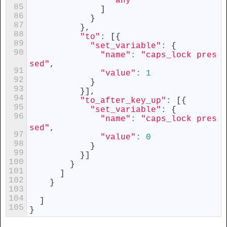
"any"
85
]
86
}
87
}
,
88
"to"
:
[
{
89
"set_variable"
:
{
90
"name"
:
"caps_lock pres
sed"
,
91
"value"
:
1
92
}
93
}
]
,
94
"to_after_key_up"
:
[
{
95
"set_variable"
:
{
96
"name"
:
"caps_lock pres
sed"
,
97
"value"
:
0
98
}
99
}
]
100
}
101
]
102
}
103
104
]
105
}