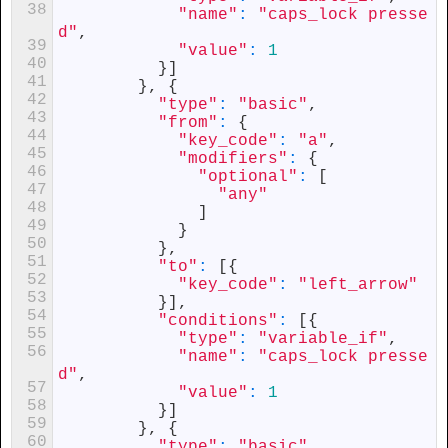
38
"name"
:
"caps_lock presse
d"
,
39
"value"
:
1
40
}
]
41
}
,
{
42
"type"
:
"basic"
,
43
"from"
:
{
44
"key_code"
:
"a"
,
45
"modifiers"
:
{
46
"optional"
:
[
47
"any"
48
]
49
}
50
}
,
51
"to"
:
[
{
52
"key_code"
:
"left_arrow"
53
}
]
,
54
"conditions"
:
[
{
55
"type"
:
"variable_if"
,
56
"name"
:
"caps_lock presse
d"
,
57
"value"
:
1
58
}
]
59
}
,
{
60
"type"
:
"basic"
,