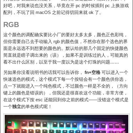
好吧，对我来说也没关系，毕竟在开 pc 的时候插到 pc 上换游戏
配列，不玩了回 macOS 之前记得切回来就 ok 了。
RGB
这个颜色的调配确实要比小厂的要好太多太多，颜色正色彩纯，
但你需要自己去手动输入 rgb 的颜色值，不然你在那个选色的界
面是永远选不到想要的颜色的。默认给的那几个固定的快捷颜色
简直就是瞎子调出来的（误），如果不是训练过的人，可能真的
看不出什么区别，以至于我一度以为是这个灯珠的问题……
另如果你没看说明书的话我可以告诉你，
fn+空格
可以进入一个
快速选色的模式，这个模式下每一个按钮会有一个颜色供你选，
点一下就能进入一个纯色模式，不过颜色一样是不全的，（方向
键上的颜色是错误的），但我还是很喜欢这个功能，非常方便，
在这个模式下按 esc 还能回到你之前的模式——没错这个模式是
一个
独立
的单色模式呢！