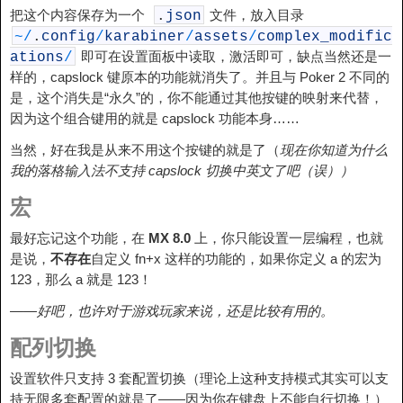
把这个内容保存为一个
文件，放入目录
.
json
~
/
.
config
/
karabiner
/
assets
/
complex_modific
即可在设置面板中读取，激活即可，缺点当然还是一
ations
/
样的，capslock 键原本的功能就消失了。并且与 Poker 2 不同的
是，这个消失是“永久”的，你不能通过其他按键的映射来代替，
因为这个组合键用的就是 capslock 功能本身……
当然，好在我是从来不用这个按键的就是了（
现在你知道为什么
我的落格输入法不支持 capslock 切换中英文了吧（误））
宏
最好忘记这个功能，在
MX 8.0
上，你只能设置一层编程，也就
是说，
不存在
自定义 fn+x 这样的功能的，如果你定义 a 的宏为
123，那么 a 就是 123！
——好吧，也许对于游戏玩家来说，还是比较有用的。
配列切换
设置软件只支持 3 套配置切换（理论上这种支持模式其实可以支
持无限多套配置的就是了——因为你在键盘上不能自行切换！）