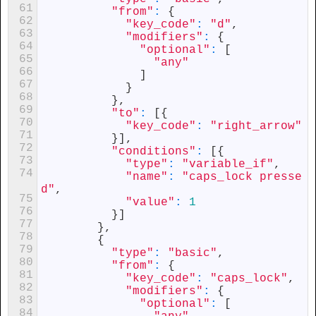
61
"from"
:
{
62
"key_code"
:
"d"
,
63
"modifiers"
:
{
64
"optional"
:
[
65
"any"
66
]
67
}
68
}
,
69
"to"
:
[
{
70
"key_code"
:
"right_arrow"
71
}
]
,
72
"conditions"
:
[
{
73
"type"
:
"variable_if"
,
74
"name"
:
"caps_lock presse
d"
,
75
"value"
:
1
76
}
]
77
}
,
78
{
79
"type"
:
"basic"
,
80
"from"
:
{
81
"key_code"
:
"caps_lock"
,
82
"modifiers"
:
{
83
"optional"
:
[
84