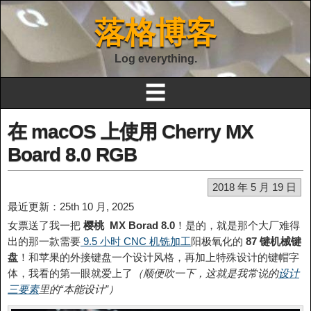
落格博客
Log everything.
☰
在 macOS 上使用 Cherry MX
Board 8.0 RGB
2018 年 5 月 19 日
最近更新：25th 10 月, 2025
女票送了我一把
樱桃 MX Borad 8.0
！是的，就是那个大厂难得
出的那一款需要
9.5 小时 CNC 机铣加工
阳极氧化的
87 键机械键
盘
！和苹果的外接键盘一个设计风格，再加上特殊设计的键帽字
体，我看的第一眼就爱上了
（顺便吹一下，这就是我常说的
设计
三要素
里的“本能设计”）