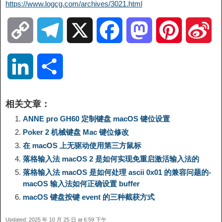
https://www.logcg.com/archives/3021.html
C
T
X
F
M
P
S
o
e
a
a
i
i
L
分
p
l
c
s
n
n
i
享
相关文章：
y
e
e
t
t
a
n
ANNE pro GH60 定制键盘 macOS 键位设置
Poker 2 机械键盘 Mac 键位修改
L
g
b
o
e
W
k
在 macOS 上无驱动使用第三方鼠标
落格输入法 macOS 2 是如何实现免重启激活输入法的
i
r
o
d
r
e
e
落格输入法 macOS 是如何处理 ascii 0x01 的兼容问题的-
macOS 输入法如何正确设置 buffer
n
a
o
o
e
i
d
macOS 键盘按键 event 的三种截获方式
k
m
k
n
s
b
Updated: 2025 年 10 月 25 日 at 6:59 下午
I