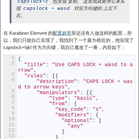
也变成 复制。 这里我就要用它来实
capslock
+
c
现
对应方向键的 上左下
capslock
+
wasd
右。
在 Karabiner Element 的
配置超市
里还没有人做这样的配置，所
以，我们只能自己实现了，我找到了一个最为相近的，他实现了
capslock+hjkl 作为方向键，我自己魔改了一番，内容如下：
1
{
2
"title"
:
"Use CAPS LOCK + wasd to a
rrow"
,
3
"rules"
:
[
{
4
"description"
:
"CAPS LOCK + was
d to arrow keys"
,
5
"manipulators"
:
[
{
6
"type"
:
"basic"
,
7
"from"
:
{
8
"key_code"
:
"s"
,
9
"modifiers"
:
{
10
"optional"
:
[
11
"any"
12
]
13
}