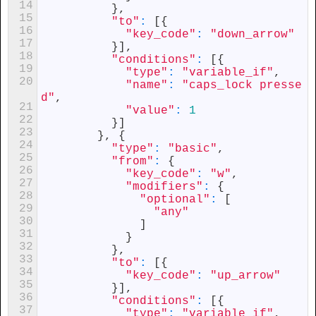
14
}
,
15
"to"
:
[
{
16
"key_code"
:
"down_arrow"
17
}
]
,
18
"conditions"
:
[
{
19
"type"
:
"variable_if"
,
20
"name"
:
"caps_lock presse
d"
,
21
"value"
:
1
22
}
]
23
}
,
{
24
"type"
:
"basic"
,
25
"from"
:
{
26
"key_code"
:
"w"
,
27
"modifiers"
:
{
28
"optional"
:
[
29
"any"
30
]
31
}
32
}
,
33
"to"
:
[
{
34
"key_code"
:
"up_arrow"
35
}
]
,
36
"conditions"
:
[
{
37
"type"
:
"variable_if"
,