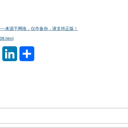
！
y破解版——来源于网络，仅作备份，请支持正版！
08.html
S
L
分
i
i
享
n
n
a
k
W
e
e
d