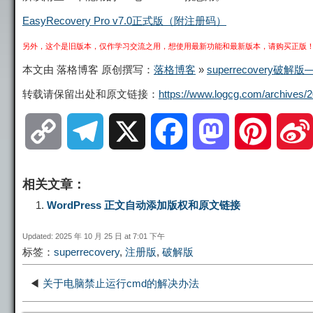
EasyRecovery Pro v7.0正式版（附注册码）
另外，这个是旧版本，仅作学习交流之用，想使用最新功能和最新版本，请购买正版
本文由 落格博客 原创撰写：
落格博客
»
superrecover
转载请保留出处和原文链接：
https://www.logcg.com/archives/2
C
T
X
F
M
P
o
e
a
a
i
相关文章：
p
l
c
s
n
WordPress 正文自动添加版权和原文链接
Updated: 2025 年 10 月 25 日 at 7:01 下午
y
e
e
t
t
标签：
superrecovery
,
注册版
,
破解版
L
g
b
o
e
◀
关于电脑禁止运行cmd的解决办法
i
r
o
d
r