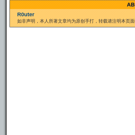
AB
R0uter
n
a
o
o
e
如非声明，本人所著文章均为原创手打，转载请注明本页面
k
m
k
n
s
t