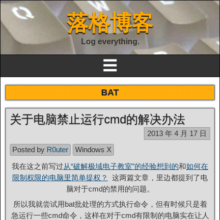
落格博客
Log everything.
☰
BAT
关于电脑禁止运行cmd的解决办法
2013 年 4 月 17 日
Posted by
R0uter
Windows X
我在这之前写过
从“破解极域电子教室”的经验想到的
和
如何在
限制权限的电脑里简单提权？
这两篇文章，里边都提到了电
脑对于cmd的禁用的问题。
所以我就尝试用bat批处理的方式执行命令，但有时候只是着
急运行一些cmd命令，这样在对于cmd有限制的电脑实在让人