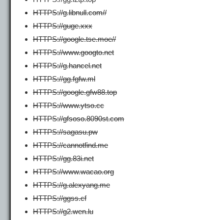
HTTPS://g.libnull.com//
HTTPS://guge.xxx
HTTPS://google.tse.moe//
HTTPS://www.googto.net
HTTPS://g.hancel.net
HTTPS://gg.fgfw.ml
HTTPS://google.gfw88.top
HTTPS://www.ytso.cc
HTTPS://gfsoso.8090st.com
HTTPS://sagasu.pw
HTTPS://cannotfind.me
HTTPS://gg.83i.net
HTTPS://www.wacao.org
HTTPS://g.alexyang.me
HTTPS://ggss.cf
HTTPS://g2.wen.lu