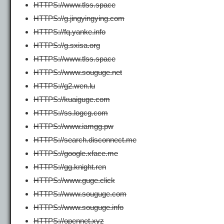
HTTPS://www.tlss.space
HTTPS://g.jingyingying.com
HTTPS://fq.yanke.info
HTTPS://g.sxisa.org
HTTPS://www.tlss.space
HTTPS://www.souguge.net
HTTPS://g2.wen.lu
HTTPS://kuaiguge.com
HTTPS://ss.logcg.com
HTTPS://www.iamgg.pw
HTTPS://sea​​rch.disconnect.me
HTTPS://google.xface.me
HTTPS://gg.knight.ren
HTTPS://www.guge.click
HTTPS://www.souguge.com
HTTPS://www.souguge.info
HTTPS://opennet.xyz