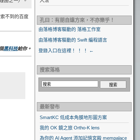
入法
理由之一）。
搜索不到的百度
孔曰：有朋自遠方來，不亦樂乎！
由落格博客驅動的 落格工作室
由落格博客驅動的 Swift 編程語言
個
黑科技
給你。
登錄入口在這裡！ ！ ！ ←
搜索落格
最新發布
SmartKC 低成本角膜地形圖方案
我的 OK 鏡之旅 Ortho-K lens
為你的 AI Agent 添加記憶宮殿 mempalace