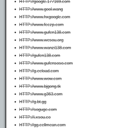
HTTP://google.177169.com
HTTP://www.gool.wang
HTTP://www.hxgoogle.com
HTTP://www.fcczp.com
HTTP://www.gufen138.com
HTTP://www.wesou.org
HTTP://www.wanzi138.com
HTTP://gufen138.com
HTTP://www.gufensoso.com
HTTP://g.eeload.com
HTTP://www.wow.com
HTTP://www.bjgong.tk
HTTP://www.g363.com
HTTP://g.bt.gg
HTTP://soguge.com
HTTP://i.xsou.co
HTTP://gg.cellmean.com