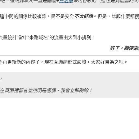
好吧，雖然我本人一直是翻牆+
白名單
來用谷歌的（這也是我翻牆的大
回，這中間的關係比較複雜，是不是安全
不太好說
。但是，比起什麼都
量統計”當中“來路域名”的流量由大到小排列。
好了，順便來
所以不再更新新的內容了，現在互聯網形式嚴峻，大家好自為之吧。
！
在頁面裡留言並說明是哪個，我會立即刪除！