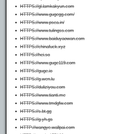
HTTPS://gl.lamkakyun.com
HTTPS://www.gugegg.com/
HTTPS://www.psea.in/
HTTPS://www.tulingss.com
HTTPS://www.baiduyaowan.com
HTTPS://chinafuck.xyz
HTTPS://hei.so
HTTPS://www.guge119.com
HTTPS://guge.io
HTTPS://g.wen.lu
HTTPS://duliziyou.com
HTTPS://www.tianti.me
HTTPS://www.tmdgfw.com
HTTPS://s.bt.gg
HTTPS://g.yh.gs
HTTP://wangye.wallpai.com