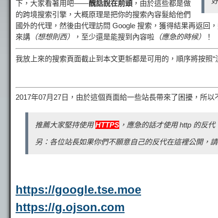
下，大家看著用吧——
醜話說在前頭
，由於這些都是做
的跨境搜索引擎，大概原理是把你的搜索內容髮給他們
國外的代理，然後由代理訪問 Google 搜索，獲得結果再返
來講
（想想則西）
，至少還是能搜到內容啦
（應急的時候​​）
！
我放上來的搜索頁面截止到本文更新都是可用的，順序將按照“流
2017年07月27日，由於這個頁面給一些站長帶來了困擾，
推薦大家堅持使用
HTTPS
，應急的話才使用 http 的反代
另：各位站長如果你們不願意自己的反代在這裡公開，請
https://google.tse.moe
https://g.ojson.com