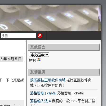
其他語言
15 年 4 月 5 日
通過
友情推廣
了一下
（真是諷
數碼荔枝正版軟件商城
老牌正版軟件商
城，正版軟件方便購！
落格智聊 | chatai
落格智聊 | chatai
落格輸入法 X
我寫的一款 iOS 平台雙拼輸