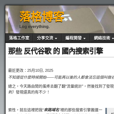
落格博客
Log everything.
落格工作室
分享交流
編程開發
網絡技術
那些 反代谷歌 的 國內搜索引擎
最近更改：25月10日, 2025
不知道從什麼時候開始——可能再以後的人都會淡忘這個叫做
總之，今天路由閒的蛋疼去翻了翻“流量統計”，然後找到了發
刺）
發現還真的有不少！
索性，就在這裡把我“
來路域名
”裡的那些搜索引擎搬運一