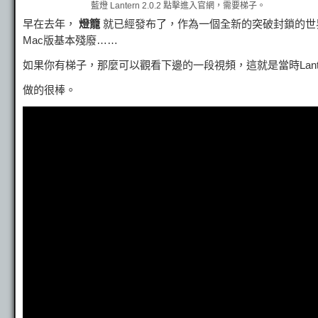
藍燈 Lantern 2.0.2 點擊進入官網，需要梯子。
早在去年，
燈籠
就已經發布了，作為一個全新的突破封鎖的世界
Mac版基本殘廢……
如果你有梯子，那麼可以觀看下邊的一段視頻，這就是當時Lant
做的很棒。