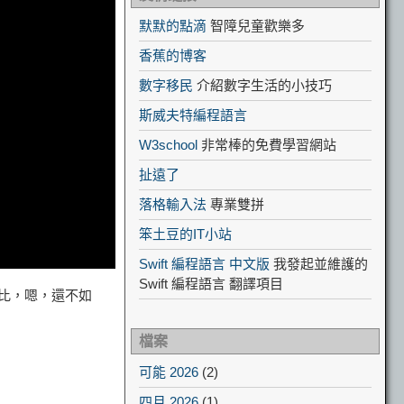
默默的點滴
智障兒童歡樂多
香蕉的博客
數字移民
介紹數字生活的小技巧
斯威夫特編程語言
W3school
非常棒的免費學習網站
扯遠了
落格輸入法
專業雙拼
笨土豆的IT小站
Swift 編程語言 中文版
我發起並維護的
Swift 編程語言 翻譯項目
無比，嗯，還不如
檔案
可能 2026
(2)
四月 2026
(1)