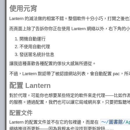
使用元宵
Lantern 的減法做的相當不錯。整個軟件十分小巧，打開之後
而頁面上除了告訴你你正在使用 Lantern 網絡以外，右下角
開機自動運行
不使用自動代理
發送匿名統計信息
讓我這種喜歡各種配置的傢伙大感無所適從。
不過，Lantern 默認帶了被認證網站列表，會自動配置 pa
配置 Lantern
對於代理，可能你也想要某些特定的軟件來走代理——比如作為to
的服務。通過配置，我們也可以讓它局域網共享，只要把監聽
配置文件
Lantern 的配置文件並不在它的包裡邊，而是在
〜
/
圖書館
/
A
網絡推送而更新——因為我根本也沒找到更新按鈕……