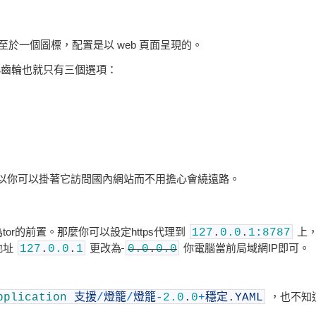
也至於一個圖標，配置是以 web 頁面呈現的。
的小齒輪也就只有三個選項：
c，所以你可以掛著它訪問國內網站而不用擔心會繞遠路。
r的前置。那麼你可以設定https代理到
上，這
127
.
0.0
.
1
:
8787
地址
更改為
你電腦當前局域網IP即可。
127
.
0.0
.
1
0.0
.
0.0
，也不知
pplication
支援
/
燈籠
/
燈籠
-
2.0
.
0
+
穩定
.
YAML