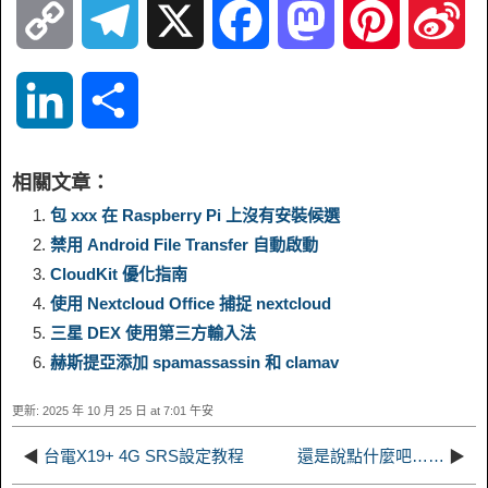
C
T
X
F
M
P
S
o
e
a
a
i
i
L
S
p
l
c
s
n
n
i
h
相關文章：
y
e
e
t
t
a
n
a
包 xxx 在 Raspberry Pi 上沒有安裝候選
禁用 Android File Transfer 自動啟動
L
g
b
o
e
W
k
r
CloudKit 優化指南
使用 Nextcloud Office 捕捉 nextcloud
i
r
o
d
r
e
e
e
三星 DEX 使用第三方輸入法
n
a
o
o
e
i
赫斯提亞添加 spamassassin 和 clamav
d
更新: 2025 年 10 月 25 日 at 7:01 午安
k
m
k
n
s
b
I
◀
台電X19+ 4G SRS設定教程
還是說點什麼吧……
▶
t
o