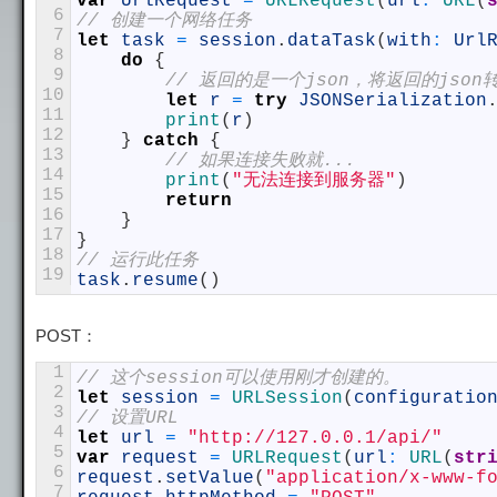
var
UrlRequest
=
URLRequest
(
url
:
URL
(
6
// 创建一个网络任务
7
let
task
=
session
.
dataTask
(
with
:
Url
8
do
{
9
// 返回的是一个json，将返回的json
10
let
r
=
try
JSONSerialization
11
print
(
r
)
12
}
catch
{
13
// 如果连接失败就...
14
print
(
"无法连接到服务器"
)
15
return
16
}
17
}
18
// 运行此任务
19
task
.
resume
(
)
POST：
1
// 这个session可以使用刚才创建的。
2
let
session
=
URLSession
(
configuratio
3
// 设置URL
4
let
url
=
"http://127.0.0.1/api/"
5
var
request
=
URLRequest
(
url
:
URL
(
str
6
request
.
setValue
(
"application/x-www-f
7