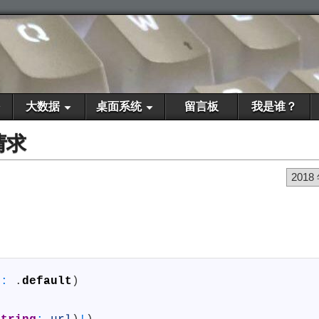
大数据
桌面系统
留言板
我是谁？
络请求
2018
n
:
.
default
)