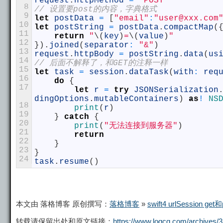
request
.
httpMethod
=
"POST"
8
// 设置要post的内容，字典格式
9
let
postData
=
[
"email"
:
"user@xxx.com
10
let
postString
=
postData
.
compactMap
(
11
return
"
\
(
key
)
=
\
(
value
)
"
12
}
)
.
joined
(
separator
:
"&"
)
13
request
.
httpBody
=
postString
.
data
(
us
14
// 后面不解释了，和GET的注释一样
15
let
task
=
session
.
dataTask
(
with
:
req
16
do
{
17
let
r
=
try
JSONSerialization
dingOptions
.
mutableContainers
)
as
!
NS
18
print
(
r
)
19
}
catch
{
20
print
(
"无法连接到服务器"
)
21
return
22
}
23
}
24
task
.
resume
(
)
本文由 落格博客 原创撰写：
落格博客
»
swift4 urlSession g
转载请保留出处和原文链接：
https://www.logcg.com/archives/3