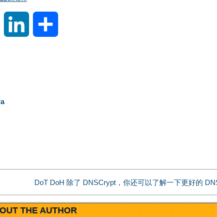
S
L
分
i
i
享
n
n
a
k
a
W
e
e
d
i
I
DoT DoH 除了 DNSCrypt，你还可以了解一下更好的 D
b
n
OUT THE AUTHOR