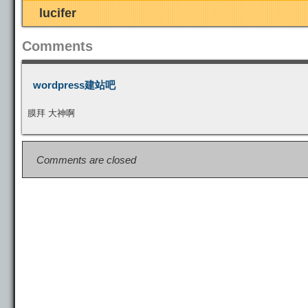
t
lucifer
Comments
wordpress建站吧
膜拜 大神啊
Comments are closed