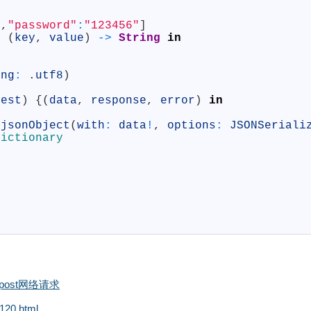
"
,
"password"
:
"123456"
]
{
(
key
,
value
)
->
String
in
ing
:
.
utf8
)
uest
)
{
(
data
,
response
,
error
)
in
.
jsonObject
(
with
:
data
!
,
options
:
JSONSeriali
Dictionary
et和post网络请求
120.html