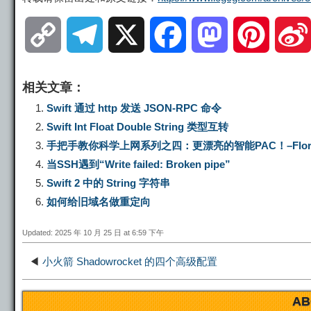
C
T
X
F
M
P
o
e
a
a
i
相关文章：
p
l
c
s
n
Swift 通过 http 发送 JSON-RPC 命令
Swift Int Float Double String 类型互转
y
e
e
t
t
手把手教你科学上网系列之四：更漂亮的智能PAC！–Flor
当SSH遇到“Write failed: Broken pipe”
L
g
b
o
e
Swift 2 中的 String 字符串
如何给旧域名做重定向
i
r
o
d
r
Updated: 2025 年 10 月 25 日 at 6:59 下午
n
a
o
o
e
◀
小火箭 Shadowrocket 的四个高级配置
k
m
k
n
s
AB