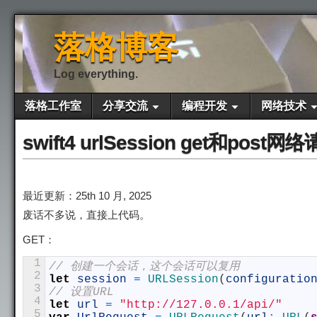
落格博客
Log everything.
落格工作室
分享交流
编程开发
网络技术
swift4 urlSession get和post网
最近更新：25th 10 月, 2025
废话不多说，直接上代码。
GET：
1
// 创建一个会话，这个会话可以复用
2
let
session
=
URLSession
(
configuratio
3
// 设置URL
4
let
url
=
"http://127.0.0.1/api/"
5