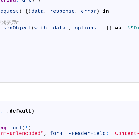
string
:
url
)
!
)
Request
)
{
(
data
,
response
,
error
)
in
转成字典r
.
jsonObject
(
with
:
data
!
,
options
:
[
]
)
as
!
NSD
n
:
.
default
)
ing
:
url
)
!
)
orm-urlencoded"
,
forHTTPHeaderField
:
"Content