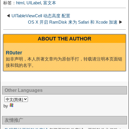
标签：
html
,
UILabel
,
富文本
I
t
o
◀
UITableViewCell 动态高度 配置
n
OS X 开启 RamDisk 来为 Safari 和 Xcode 加速
▶
ABOUT THE AUTHOR
R0uter
如非声明，本人所著文章均为原创手打，转载请注明本页面链
接和我的名字。
Other Languages
by
友情推广