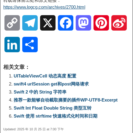
转载请保留出处和原文链接：
https://www.logcg.com/archives/2700.html
C
T
X
F
M
P
S
o
e
a
a
i
i
L
分
p
l
c
s
n
n
i
享
相关文章：
y
e
e
t
t
a
n
UITableViewCell 动态高度 配置
swift4 urlSession get和post网络请求
L
g
b
o
e
W
k
Swift 2 中的 String 字符串
推荐一款能够自动截取摘要的插件WP-UTF8-Excerpt
i
r
o
d
r
e
e
Swift Int Float Double String 类型互转
n
a
o
o
e
i
Swift 使用 strftime 快速格式化时间和日期
d
Updated: 2025 年 10 月 25 日 at 7:00 下午
k
m
k
n
s
b