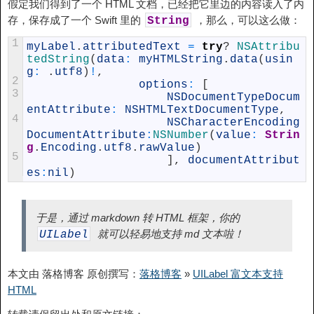
假定我们得到了一个 HTML 文档，已经把它里边的内容读入了内
存，保存成了一个 Swift 里的
，那么，可以这么做：
String
1
myLabel
.
attributedText
=
try
?
NSAttribu
tedString
(
data
:
myHTMLString
.
data
(
usin
g
:
.
utf8
)
!
,
2
options
:
[
3
NSDocumentTypeDocum
entAttribute
:
NSHTMLTextDocumentType
,
4
NSCharacterEncoding
DocumentAttribute
:
NSNumber
(
value
:
Strin
g
.
Encoding
.
utf8
.
rawValue
)
5
]
,
documentAttribut
es
:
nil
)
于是，通过 markdown 转 HTML 框架，你的
就可以轻易地支持 md 文本啦！
UILabel
本文由 落格博客 原创撰写：
落格博客
»
UILabel 富文本支持
HTML