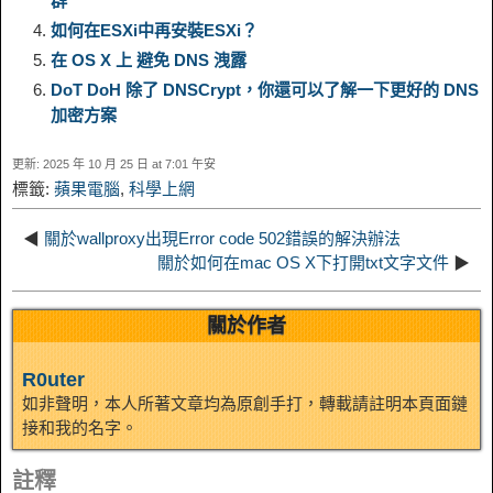
群
i
r
o
d
r
e
e
e
如何在ESXi中再安裝ESXi？
在 OS X 上 避免 DNS 洩露
n
a
o
o
e
i
d
DoT DoH 除了 DNSCrypt，你還可以了解一下更好的 DNS
加密方案
k
m
k
n
s
b
I
更新: 2025 年 10 月 25 日 at 7:01 午安
t
o
標籤:
蘋果電腦
,
科學上網
n
◀
關於wallproxy出現Error code 502錯誤的解決辦法
關於如何在mac OS X下打開txt文字文件
▶
關於作者
R0uter
如非聲明，本人所著文章均為原創手打，轉載請註明本頁面鏈
接和我的名字。
註釋