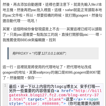
然後，再去添加自動選擇，這裡也要注意下，就是先輸入file://本
地主機，然後再把pac拖入裡面，這樣，safari就能正常讀取本地
的pac文件啦。所以，想要搭橋的時候，就打開goagent，然後勾
選自動代理⋯⋯吼吼！
其實，這個時候你會發現還是上不去⋯⋯其實這裡已經可以讀取
了，只是pac還需要一點點加工的說，直接打開那個pac⋯⋯嗯，
我推薦使用BBEdit來編輯撒，找到
有PROXY = “代理 127.0.0.1:8087”;
這一行，這裡就是將使用的代理地址了，把代理地址改成
goagent的地址，其實wallproxy的端口是8086,goagent是8087罷
了，然後關閉，保存⋯⋯
1
最后，说一下以上内容均为
logcg
博主乂￼安手打哦⋯⋯
另外一些重要的内容借鉴自
<
a
href
=
"http://bill
gateshxk.blog127.fc2.com/blog-entry-37
2.html"
target
=
"_blank"
>
这里
<
/
a
>
。
<
span 
style
=
"color: #888888;"
>
（你可能需要先按照