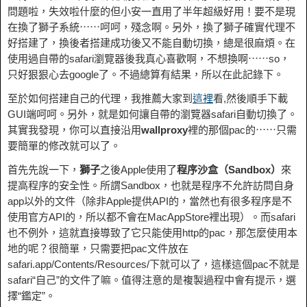
問題啦，失效啦什麼的但小安一直用了半年超級好用！要不是現
在換了獅子系統⋯⋯呵呵，殘念啊。另外，換了獅子確實代理不
好搭建了，換後者搭建成功後又不能自動切換，總是很麻煩。在
使用過自帶的safari瀏覽器後我真心喜歡啊，不想換啊⋯⋯so，
只好狠狠心去google了。不過總算有結果，所以在此記錄下。
至於如何搭建自己的代理，我推薦大家到
這裡
看,然後順手下載
GUI端呵呵。另外，就是如何讓自帶的瀏覽器safari自動切換了。
其實我發現，你可以直接沿用
wallproxy
裡的那個pac的⋯⋯只需
要簡單的修改就可以了。
首先先說一下，
獅子
之後Apple使用了
程序沙盒（Sandbox）
來
提高程序的安全性。所謂Sandbox，也就是程序不允許訪問自身
app以外的文件（除非Apple提供API的，當然也有很多程序是不
使用官方API的，所以都不會在MacAppStore裡出現）。而safari
也不例外，這就直接導致了它只能使用http的pac，那怎麼使用本
地的呢？很簡單，只需要把pac文件放在
safari.app/Contents/Resources/下就可以了，這樣這個pac不就是
safari“自己”的文件了嘛。值得注意的是複製過程中會有提示，選
擇“鑑定”。