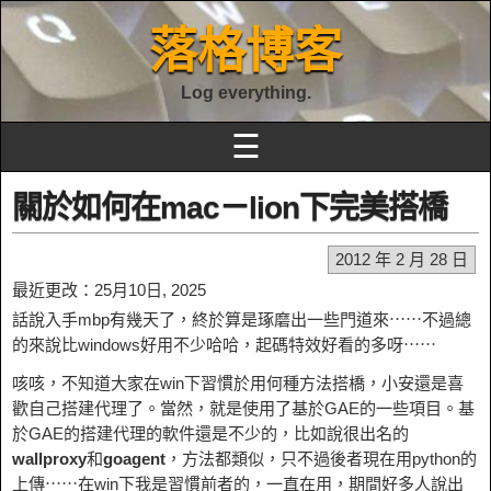
落格博客
Log everything.
☰
關於如何在mac－lion下完美搭橋
2012 年 2 月 28 日
最近更改：25月10日, 2025
話說入手mbp有幾天了，終於算是琢磨出一些門道來⋯⋯不過總
的來說比windows好用不少哈哈，起碼特效好看的多呀⋯⋯
咳咳，不知道大家在win下習慣於用何種方法搭橋，小安還是喜
歡自己搭建代理了。當然，就是使用了基於GAE的一些項目。基
於GAE的搭建代理的軟件還是不少的，比如說很出名的
wallproxy
和
goagent
，方法都類似，只不過後者現在用python的
上傳⋯⋯在win下我是習慣前者的，一直在用，期間好多人說出