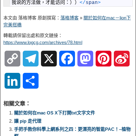
我说的方法做，才能访问：））
<
/
span
>
本文由 落格博客 原創撰寫：
落格博客
»
關於如何在mac－lion下
完美搭橋
轉載請保留出處和原文鏈接：
https://www.logcg.com/archives/78.html
C
T
X
F
M
P
S
o
e
a
a
i
i
L
S
p
l
c
s
n
n
i
h
相關文章：
y
e
e
t
t
a
n
a
關於如何在mac OS X下打開txt文字文件
讓 pip 走代理
L
g
b
o
e
W
k
r
手把手教你科學上網系列之四：更漂亮的智能PAC！–植物