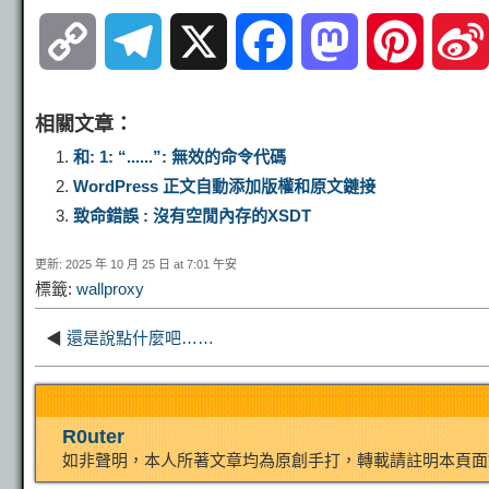
C
T
X
F
M
P
o
e
a
a
i
相關文章：
p
l
c
s
n
和: 1: “......”: 無效的命令代碼
WordPress 正文自動添加版權和原文鏈接
y
e
e
t
t
致命錯誤 : 沒有空閒內存的XSDT
更新: 2025 年 10 月 25 日 at 7:01 午安
L
g
b
o
e
標籤:
wallproxy
i
r
o
d
r
◀
還是說點什麼吧……
n
a
o
o
e
R0uter
k
m
k
n
s
如非聲明，本人所著文章均為原創手打，轉載請註明本頁面