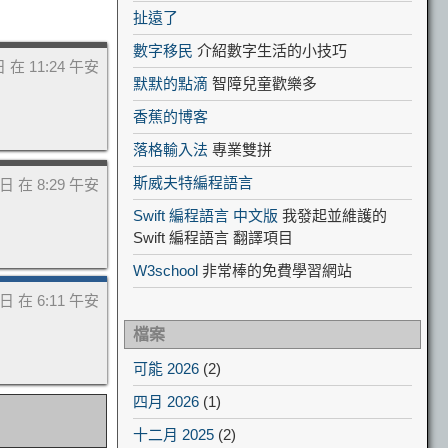
扯遠了
數字移民
介紹數字生活的小技巧
 日 在 11:24 午安
默默的點滴
智障兒童歡樂多
香蕉的博客
落格輸入法
專業雙拼
斯威夫特編程語言
7 日 在 8:29 午安
Swift 編程語言 中文版
我發起並維護的
Swift 編程語言 翻譯項目
W3school
非常棒的免費學習網站
9 日 在 6:11 午安
檔案
可能 2026
(2)
四月 2026
(1)
十二月 2025
(2)