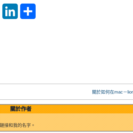
S
L
S
i
i
h
n
n
a
a
k
r
W
e
e
e
d
關於如何在mac－li
i
I
關於作者
b
n
鏈接和我的名字。