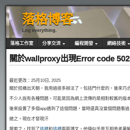
落格博客
Log everything.
落格工作室
分享交流
編程開發
網絡技術
關於wallproxy出現Error code
最近更改：25月10日, 2025
關於搭橋出天朝，我用過很多辦法了，包括門什麼的，後來巧合
不少人說有各種問題，可能是因為網上流傳的是相對較舊的版本
後來設置了多個app遇到了這個問題，當時還真沒當個問題看
總之，現在才發現汗
搜索之，找到了
這裡
和
這裡
兩篇博文，他倆似乎是互相參考著