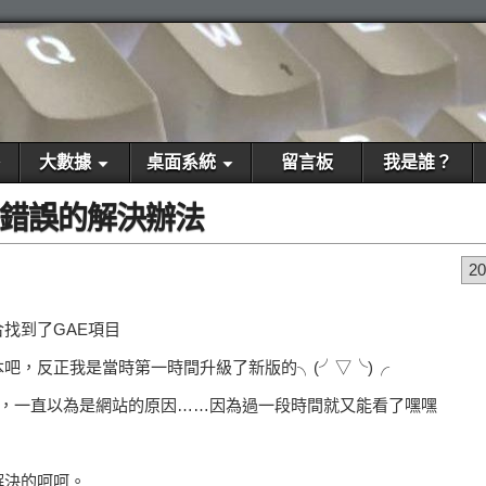
大數據
桌面系統
留言板
我是誰？
 502錯誤的解決辦法
2
找到了GAE項目
吧，反正我是當時第一時間升級了新版的╮(╯▽╰)╭
過，一直以為是網站的原因……因為過一段時間就又能看了嘿嘿
解決的呵呵。