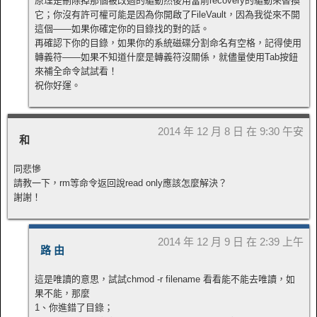
原理是刪除掉那個被改過的驅動然後用當前recovery的驅動來替換
它；你沒有許可權可能是因為你開啟了FileVault，因為我從來不開
這個——如果你確定你的目錄找的對的話。
再確認下你的目錄，如果你的系統磁碟分割命名有空格，記得使用
轉義符——如果不知道什麼是轉義符沒關係，就儘量使用Tab按鈕
來補全命令試試看！
祝你好運。
2014 年 12 月 8 日 在 9:30 午安
和
同悲慘
請教一下，rm等命令返回說read only應該怎麼解決？
謝謝！
2014 年 12 月 9 日 在 2:39 上午
路 由
這是唯讀的意思，試試chmod -r filename 看看能不能去唯讀，如
果不能，那麼
1、你進錯了目錄；