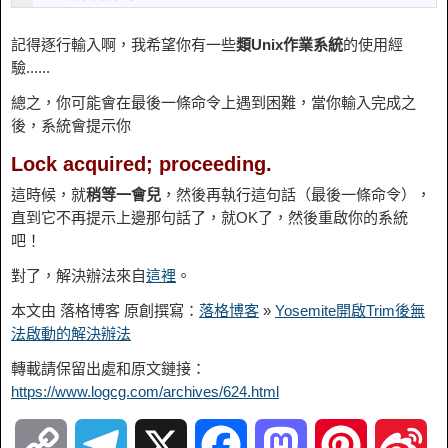
記得逐行輸入啊，我希望你有一些
類Unix作業系統
的使用經
驗......
總之，你可能會在最後一條命令上遇到困難，當你輸入完成之
後，系統會提示你
Lock acquired; proceeding.
這時候，就
稍等一會兒
，然後再執行這句話（最後一條命令），
直到它不再提示上邊那句話了，就OK了，然後重啟你的系統
吧！
對了，解決辦法來自
這裡
。
本文由 落格博客 原創撰寫：
落格博客
»
Yosemite開啟Trim後無
法啟動的解決辦法
轉載請保留出處和原文鏈接：
https://www.logcg.com/archives/624.html
C
T
X
F
M
P
S