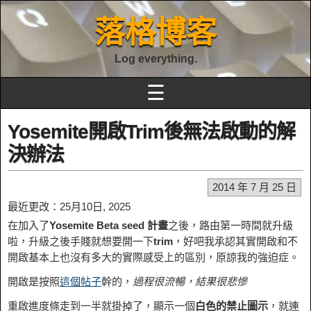
落格博客
Log everything.
☰
Yosemite開啟Trim後無法啟動的解
決辦法
2014 年 7 月 25 日
最近更改：25月10日, 2025
在加入了
Yosemite Beta seed 計畫
之後，路由第一時間就升級
啦，升級之後手賤就想要開一下
trim
，好吧我承認其實開啟和不
開啟基本上也沒有多大的實際感受上的區別，原諒我的強迫症。
開啟是按照
這個帖子
幹的，
過程很流暢，結果很悲慘
重啟進度條走到一半就掛掉了，顯示一個
白色的禁止圖示
，就連