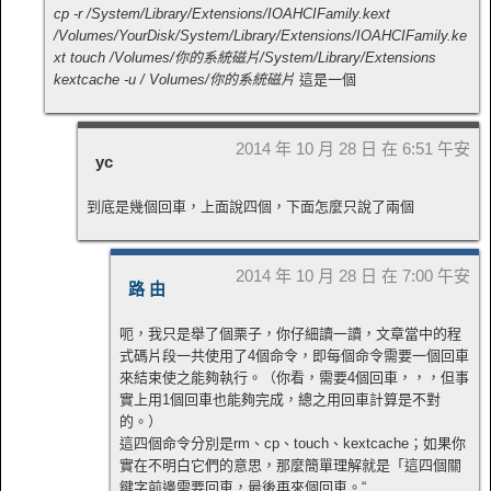
cp -r /System/Library/Extensions/IOAHCIFamily.kext
/Volumes/YourDisk/System/Library/Extensions/IOAHCIFamily.ke
xt touch /Volumes/你的系統磁片/System/Library/Extensions
kextcache -u / Volumes/你的系統磁片
這是一個
2014 年 10 月 28 日 在 6:51 午安
yc
到底是幾個回車，上面說四個，下面怎麼只說了兩個
2014 年 10 月 28 日 在 7:00 午安
路 由
呃，我只是舉了個栗子，你仔細讀一讀，文章當中的程
式碼片段一共使用了4個命令，即每個命令需要一個回車
來結束使之能夠執行。（你看，需要4個回車，，，但事
實上用1個回車也能夠完成，總之用回車計算是不對
的。）
這四個命令分別是rm、cp、touch、kextcache；如果你
實在不明白它們的意思，那麼簡單理解就是「這四個關
鍵字前邊需要回車，最後再來個回車。“