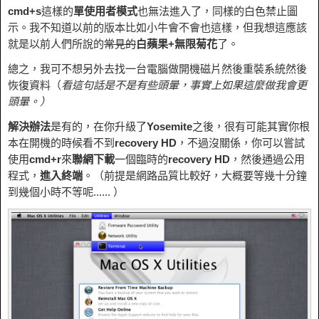
cmd+s
這樣的
單使用者模式
也無法進入了，同樣的白色禁止圖
示。我不知道以前的版本比如小牛會不會也這樣，但我想這應該
就是以前人們所說的
常見的
白蘋果+無限菊花
了。
總之，我可不想另外去找一台電腦做開機磁片然後重裝系統然後
恢復資料（
看這句話是不是有些頭暈，事實上如果這麼做我會更
頭暈。）
解決辦法
是有的，在你升級了
Yosemite
之後，很有可能其實你根
本在開機的時候看不到
recovery HD
，不過沒關係，你可以嘗試
使用
cmd+r
來
聯網下載
一個臨時的
recovery HD
，然後通過公用
程式，
進入終端
。（前提是網路品質比較好，大概要等幾十分鐘
到幾個小時不等呢...... ）