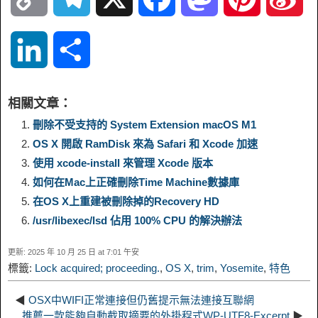
o
e
a
a
i
i
L
S
p
l
c
s
n
n
i
h
相關文章：
y
e
e
t
t
a
n
a
刪除不受支持的 System Extension macOS M1
OS X 開啟 RamDisk 來為 Safari 和 Xcode 加速
L
g
b
o
e
W
k
r
使用 xcode-install 來管理 Xcode 版本
如何在Mac上正確刪除Time Machine數據庫
i
r
o
d
r
e
e
e
在OS X上重建被刪除掉的Recovery HD
n
a
o
o
e
i
/usr/libexec/lsd 佔用 100% CPU 的解決辦法
d
更新: 2025 年 10 月 25 日 at 7:01 午安
k
m
k
n
s
b
標籤:
Lock acquired; proceeding.
,
OS X
,
trim
,
Yosemite
,
特色
I
t
o
◀
OSX中WIFI正常連接但仍舊提示無法連接互聯網
n
推薦一款能夠自動截取摘要的外掛程式WP-UTF8-Excerpt
▶