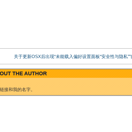
W
e
e
d
i
I
关于更新OSX后出现“未能载入偏好设置面板“安全性与隐私”
b
n
OUT THE AUTHOR
o
链接和我的名字。