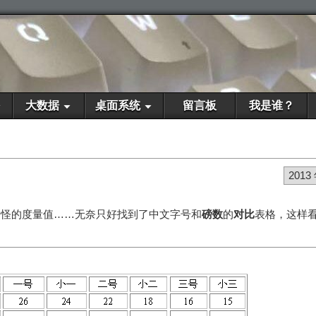
大数据
桌面系统
留言板
我是谁？
2013
奇怪的度量值……无奈只好找到了中文字号和
磅数
的
对比
表格，这样