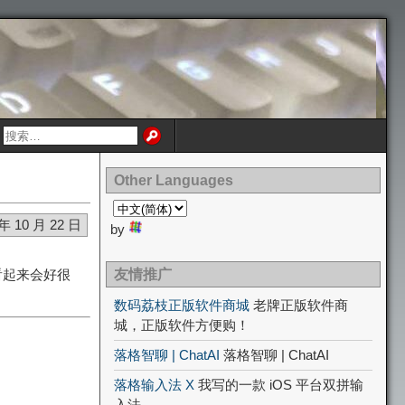
Other Languages
 年 10 月 22 日
by
看起来会好很
友情推广
数码荔枝正版软件商城
老牌正版软件商
城，正版软件方便购！
落格智聊 | ChatAI
落格智聊 | ChatAI
落格输入法 X
我写的一款 iOS 平台双拼输
入法