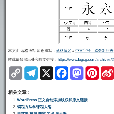
本文由 落格博客 原创撰写：
落格博客
»
中文字号、磅数对照表
转载请保留出处和原文链接：
https://www.logcg.com/archives/2
C
T
X
F
M
P
o
e
a
a
i
相关文章：
p
l
c
s
n
WordPress 正文自动添加版权和原文链接
编程方法学课程大纲
y
e
e
t
t
黑苹果 核显 兼容 21:9 显示器