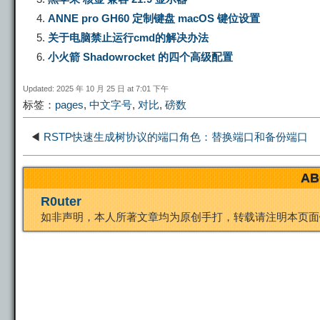
ANNE pro GH60 定制键盘 macOS 键位设置
L
g
b
o
e
关于电脑禁止运行cmd的解决办法
小火箭 Shadowrocket 的四个高级配置
i
r
o
d
r
Updated: 2025 年 10 月 25 日 at 7:01 下午
标签：
pages
,
中文字号
,
对比
,
磅数
n
a
o
o
e
◀
RSTP快速生成树协议的端口角色：替换端口和备份端口
k
m
k
n
s
AB
t
R0uter
如非声明，本人所著文章均为原创手打，转载请注明本页面