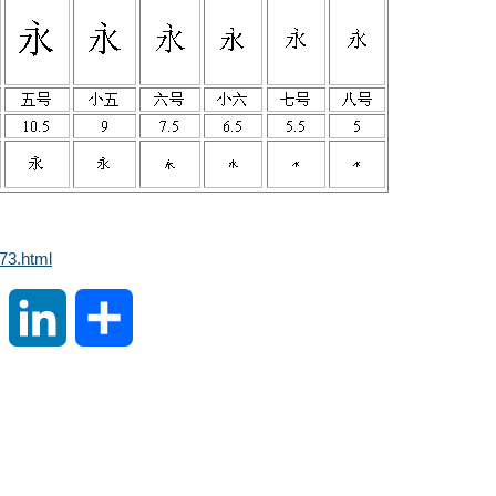
73.html
S
L
分
i
i
享
n
n
a
k