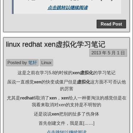
点击跳转以继续阅读
Read Post
linux redhat xen虚拟化学习笔记
2013 年 5 月 1 日
Posted by
笔轩
Linux
这是之前在学习5.8的时候的
xen虚拟化
的学习笔记
虽说一直感觉
xen
的快变成僵尸但是
虚拟化
这方面不可否认他
的厉害
尤其是
redhat
6取消了
xen
，
xen
给人一种要淘汰的感觉但是在
我看来取消对xen的支持是不明智的
还是说说
xen
把别的扯多了伤身体
首先创建文件，我是直[……]
点击跳转以继续阅读