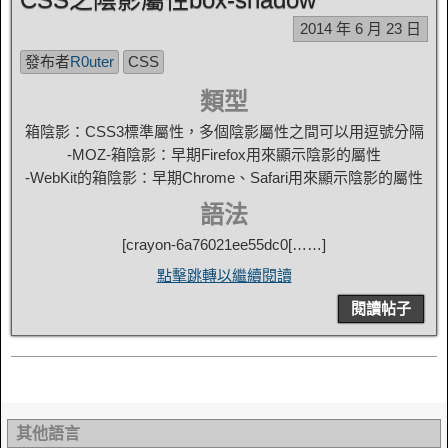
2014 年 6 月 23 日
發布者
R0uter
CSS
類型
箱陰影：CSS3標準屬性，多個陰影屬性之間可以用逗號分隔
-MOZ-箱陰影：早期Firefox用來顯示陰影的屬性
-WebKit的箱陰影：早期Chrome、Safari用來顯示陰影的屬性
語法
[
crayon-6a76021ee55dc0
[……]
點擊跳轉以繼續閱讀
閱讀帖子
其他語言