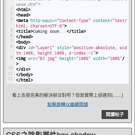
oose.dtd">
2
<html>
3
<head>
4
<meta 
http-equiv
=
"Content-Type"
content
=
"text/
html; charset=UTF-8"
>
5
<title>
Coming soon...
</title>
6
</head>
7
<body>
8
<div 
id
=
"Layer1"
style
=
"position:absolute; wid
th:100%; height:100%; z-index:-1"
>
9
<img 
src
=
"BJ.jpg"
height
=
"100%"
width
=
"100%"
/
>
10
</div>
11
</body>
12
</html>
看上去很完美的解決辦法對吧？但是實際上卻遇到[……]
點擊跳轉以繼續閱讀
閱讀帖子
CSS之陰影屬性box-shadow