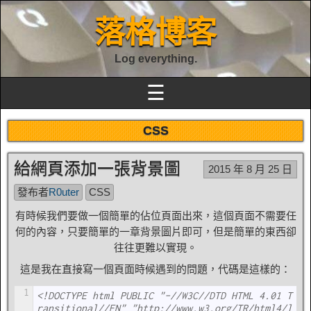
落格博客
Log everything.
☰
CSS
給網頁添加一張背景圖
2015 年 8 月 25 日
發布者
R0uter
CSS
有時候我們要做一個簡單的佔位頁面出來，這個頁面不需要任
何的內容，只要簡單的一章背景圖片即可，但是簡單的東西卻
往往更難以實現。
這是我在直接寫一個頁面時候遇到的問題，代碼是這樣的：
1
<!DOCTYPE html PUBLIC "-//W3C//DTD HTML 4.01 T
ransitional//EN" "http://www.w3.org/TR/html4/l