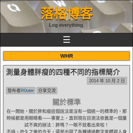
落格博客
Log everything.
☰
WHR
測量身體胖瘦的四種不同的指標簡介
2014 年 10 月 2 日
發布者
R0uter
分享交流
關於標準
在一開始，關於胖和瘦這個說法是沒有一個統一的標準的，那
時候都是用眼睛看——事實上，直到現在目測法依舊是一個屢
試不爽的辦法：胖嗎？一眼不就看出來啦！
不過，許久之後的今天，還是出現了各種通過數字來體現人身