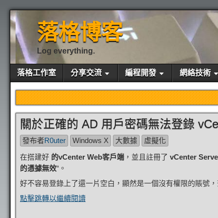
落格博客
Log everything.
落格工作室
分享交流
編程開發
網絡技術
關於正確的 AD 用戶密碼無法登錄 vCente
發布者
R0uter
Windows X
大數據
虛擬化
在搭建好
的vCenter Web客戶端
，並且註冊了
vCenter Ser
的憑據無效
“。
好不容易登錄上了還一片空白，顯然是一個沒有權限的賬號，查看賬
點擊跳轉以繼續閱讀