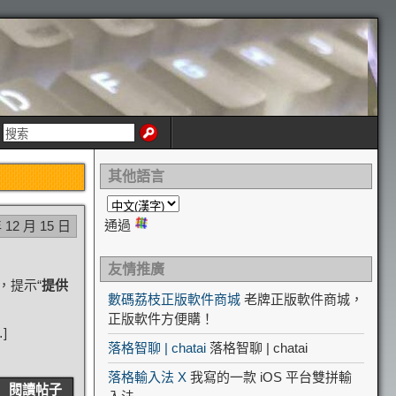
其他語言
通過
 12 月 15 日
友情推廣
，提示“
提供
數碼荔枝正版軟件商城
老牌正版軟件商城，
正版軟件方便購！
]
落格智聊 | chatai
落格智聊 | chatai
落格輸入法 X
我寫的一款 iOS 平台雙拼輸
閱讀帖子