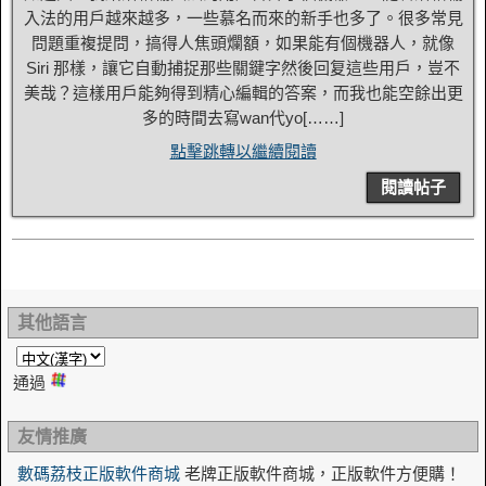
入法的用戶越來越多，一些慕名而來的新手也多了。很多常見
問題重複提問，搞得人焦頭爛額，如果能有個機器人，就像
Siri 那樣，讓它自動捕捉那些關鍵字然後回复這些用戶，豈不
美哉？這樣用戶能夠得到精心編輯的答案，而我也能空餘出更
多的時間去寫wan代yo[……]
點擊跳轉以繼續閱讀
閱讀帖子
其他語言
通過
友情推廣
數碼荔枝正版軟件商城
老牌正版軟件商城，正版軟件方便購！