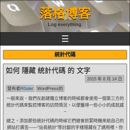
落格博客
Log everything.
☰
統計代碼
如何 隱藏 統計代碼 的 文字
2015 年 8 月 14 日
發布者
R0uter
WordPress的
一般來說，我們在創建獨立博客的時候都會使用一個第三方的
統計代碼來監控博客的訪問情況，以便獲得一些小小的成就感
~
總之，添加那些統計代碼的時候它們總會抓緊時機來給自己的
網站打廣告——“站長統計”等討厭的字樣隱藏在了調用裡，你