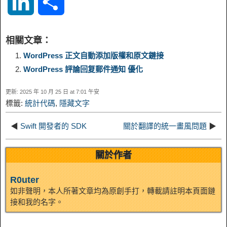
L
S
p
l
c
s
n
n
i
h
相關文章：
y
e
e
t
t
a
n
a
WordPress 正文自動添加版權和原文鏈接
WordPress 評論回复郵件通知 優化
L
g
b
o
e
W
k
r
更新: 2025 年 10 月 25 日 at 7:01 午安
i
r
o
d
r
e
標籤:
統計代碼
,
隱藏文字
e
e
n
a
o
o
e
i
◀
Swift 開發者的 SDK
關於翻譯的統一畫風問題
▶
d
k
m
k
n
s
b
關於作者
I
t
o
R0uter
n
如非聲明，本人所著文章均為原創手打，轉載請註明本頁面鏈
接和我的名字。