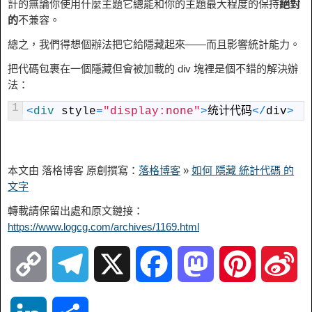
計的無論你使用什麼主題它總能和你的主題最大程度的保持
絕對
的
不兼容。
總之，我們得想個辦法把它給隱藏起來——而且影響統計能力。
把代碼包​​裹在一個隱藏但會被加載的 div 塊裡是個不錯的解決辦
法：
1
<
div 
style
=
"display:none"
>
统计代码
<
/
div
>
本文由 落格博客 原創撰寫：
落格博客
»
如何 隱藏 統計代碼 的
文字
轉載請保留出處和原文鏈接：
https://www.logcg.com/archives/1169.html
C
T
X
F
M
P
S
o
e
a
a
i
i