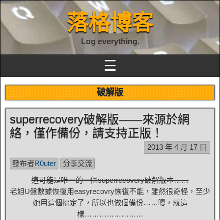
落格博客
Log everything.
☰
破解版
superrecovery破解版——來源於網
絡，僅作備份，請支持正版！
2013 年 4 月 17 日
發布者
R0uter
分享交流
這可能是唯一的一個superrecovery破解版本……
老姐U盤數據恢復用easyrecovry恢復不能，雖然很奇怪，至少
她用這個搞定了，所以也做個備份……嗯，就這
樣……………………