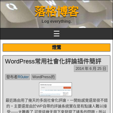
落格博客
Log everything.
☰
燈鷺
WordPress常用社會化評論插件簡評
2014 年 6 月 25 日
發布者
R0uter
WordPress的
最近路由用了幾天的多說社會化評論，一開始感覺還是很不錯
的。主要還是由於WP自帶的評論系統實在是有點讓人難以接
受——太難看了 可是這幾天用下來發現了諸多的問題，所以