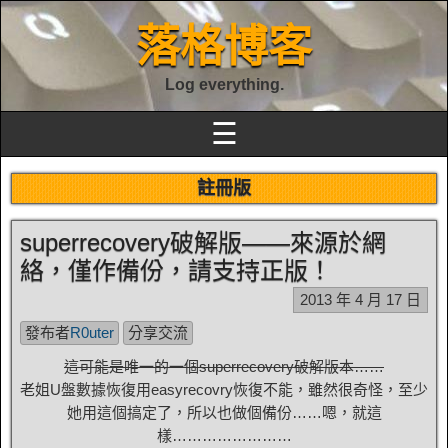
落格博客
Log everything.
☰
註冊版
superrecovery破解版——來源於網
絡，僅作備份，請支持正版！
2013 年 4 月 17 日
發布者
R0uter
分享交流
這可能是唯一的一個superrecovery破解版本……
老姐U盤數據恢復用easyrecovry恢復不能，雖然很奇怪，至少
她用這個搞定了，所以也做個備份……嗯，就這
樣……………………