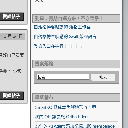
入法
閱讀帖子
孔曰：有朋自遠方來，不亦樂乎！
由落格博客驅動的 落格工作室
年 1 月 24 日
由落格博客驅動的 Swift 編程語言
登錄入口在這裡！ ！ ！ ←
我只好自己看著
搜索落格
畢竟， 小號
閱讀帖子
最新發布
SmartKC 低成本角膜地形圖方案
我的 OK 鏡之旅 Ortho-K lens
為你的 AI Agent 添加記憶宮殿 mempalace