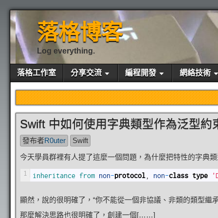
落格博客
Log everything.
落格工作室
分享交流
編程開發
網絡技術
Swift 中如何使用字典類型作為泛型約
發布者
R0uter
Swift
今天學員群裡有人提了這麼一個問題，為什麼把特性的字典類
1
inheritance 
from 
non
-
protocol
,
non
-
class
type
'
顯然，說的很明確了，“你不能從一個非協議、非類的類型繼
那麼解決思路也很明確了，創建一個[……]