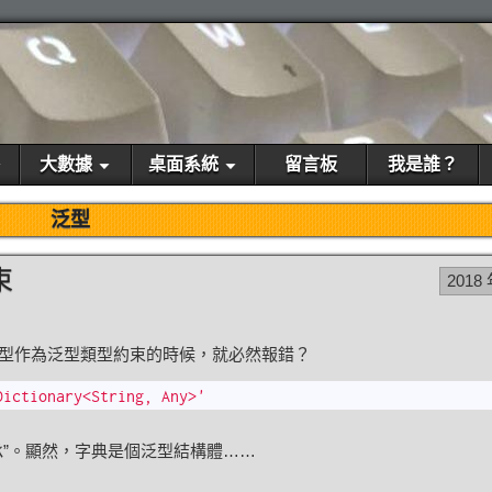
大數據
桌面系統
留言板
我是誰？
泛型
束
2018 
型作為泛型類型約束的時候，就必然報錯？
Dictionary<String, Any>'
承”。顯然，字典是個泛型結構體……