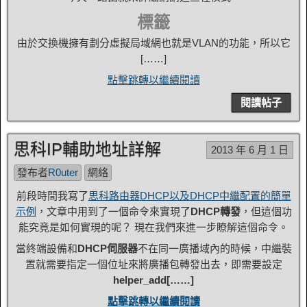
標籤
由於交換機擁有劃分虛擬局域網也就是VLAN的功能，所以它
[……]
點擊跳轉以繼續閱讀
閱讀帖子
思科IP輔助地址詳解
2013 年 6 月 1 日
發布者
R0uter
網絡
前段時間我寫了
思科路由器DHCP以及DHCP中繼配置的簡單
示例
，文章中用到了一個命令來實現了
DHCP轉發
，但這個功
能究竟是如何實現的呢？ 現在我們來進一步瞭解這個命令。
當終端設備和
DHCP伺服器
不在同一廣播域內的時候，中繼裝
置就需要指定一個位址來將廣播包轉發出去，即需要設定
helper_add[……]
點擊跳轉以繼續閱讀