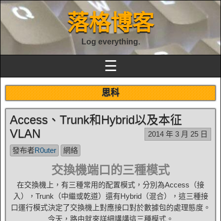
落格博客
Log everything.
☰
思科
Access、Trunk和Hybrid以及本征
VLAN
2014 年 3 月 25 日
發布者
R0uter
網絡
交換機端口的三種模式
在交換機上，有三種常用的配置模式，分別為Access（接
入），Trunk（中繼或乾道）還有Hybrid（混合），這三種接
口運行模式決定了交換機上對應接口對於數據包的處理態度。
今天，路由就來詳細講講這三種模式。