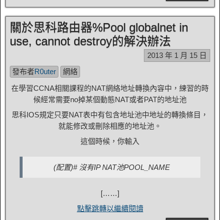
關於思科路由器%Pool globalnet in
use, cannot destroy的解決辦法
2013 年 1 月 15 日
發布者
R0uter
網絡
在學習CCNA相關課程的NAT網絡地址轉換內容中，練習的時
候經常需要no掉某個動態NAT或者PAT的地址池
思科IOS規定只要NAT表中有包含地址池中地址的轉換條目，
就能修改或刪除相應的地址池。
這個時候，你輸入
(配置)# 沒有IP NAT池POOL_NAME
[……]
點擊跳轉以繼續閱讀