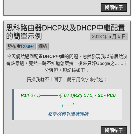
閱讀帖子
思科路由器DHCP以及DHCP中繼配置
的簡單示例
2013 年 5 月 9 日
發布者
R0uter
網絡
今天偶然遇到配置
DHCP中繼
的問題，忽然發現我以前居然沒
有註意過，竟然一時不知道怎麼搞，後來只好Google之……十
分狼狽，現記錄如下：
拓撲我就不上圖了，簡單用文字來描述：
R1
(F0 / 1)
————-
(F0 / 1)
R2
(F0 / 0)
-
S1
-
PC0
[……]
點擊跳轉以繼續閱讀
閱讀帖子