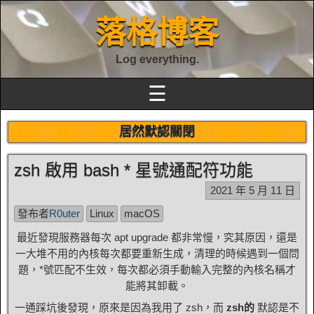
落格博客
Log everything.
☰
居然默認關閉
zsh 啟用 bash * 星號通配符功能
2021 年 5 月 11 日
發布者
R0uter
Linux
macOS
最近發現服務器每次 apt upgrade 都非常慢，究其原因，還是
一大堆不用的內核每次都要重新生成，清理的時候遇到一個問
題，*號匹配不生效，每次都必須手動輸入完整的內核名稱才
能將其卸載。
一通踩坑後發現，原來是因為我用了 zsh，而
zsh的
默認是不