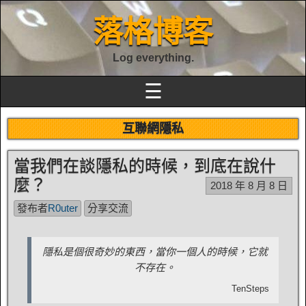
落格博客
Log everything.
☰
互聯網隱私
當我們在談隱私的時候，到底在說什
麼？
2018 年 8 月 8 日
發布者
R0uter
分享交流
隱私是個很奇妙的東西，當你一個人的時候，它就
不存在。
TenSteps