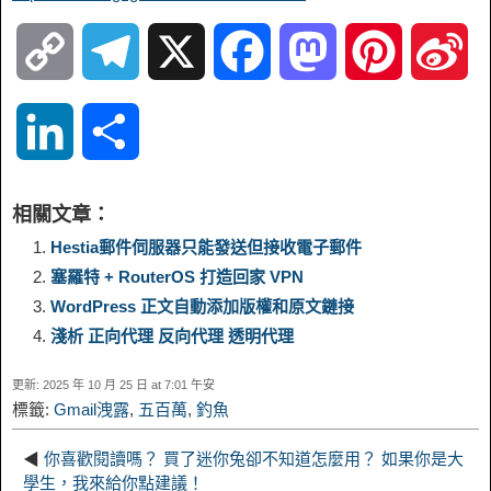
C
T
X
F
M
P
S
o
e
a
a
i
i
L
S
p
l
c
s
n
n
i
h
相關文章：
y
e
e
t
t
a
n
a
Hestia郵件伺服器只能發送但接收電子郵件
塞羅特 + RouterOS 打造回家 VPN
L
g
b
o
e
W
k
r
WordPress 正文自動添加版權和原文鏈接
淺析 正向代理 反向代理 透明代理
i
r
o
d
r
e
e
e
更新: 2025 年 10 月 25 日 at 7:01 午安
n
a
o
o
e
i
標籤:
Gmail洩露
,
五百萬
,
釣魚
d
k
m
k
n
s
b
◀
你喜歡閱讀嗎？ 買了迷你兔卻不知道怎麼用？ 如果你是大
I
學生，我來給你點建議！