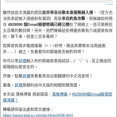
雖然說這次洩露的原因
並非來自谷歌本身服務器入侵
，（官方也
沒有承認被入侵過和有漏洞）而是
來自釣魚攻擊
，但無論如何現
在
4929090 個Gmail賬號密碼已經公開
在了網絡上，這可是將近
五百萬的數目啊！另外，他們聲稱這些裡邊依舊有六成還是有效
的，算下來，就是三百多萬吧？
就算是有兩步驗證擋著（=。=好吧，路由其實根本沒用過兩
步……）總之，先看看你的郵箱是否被釣到吧！
你可以來
這裡
輸入你的郵箱來查詢試試╮(╯▽╰)╭反正路由的
郵箱貌似是安全的。
然後，點擊
這裡
來看看來自谷歌翻譯的中文消息吧！
最後，
這裡
是癮科技中文版的相關新聞頁面。
本文由 落格博客 原創撰寫：
落格博客
»
4929090個Gmail賬號密
碼洩露！
轉載請保留出處和原文鏈接：
https://www.logcg.com/archives/638.html