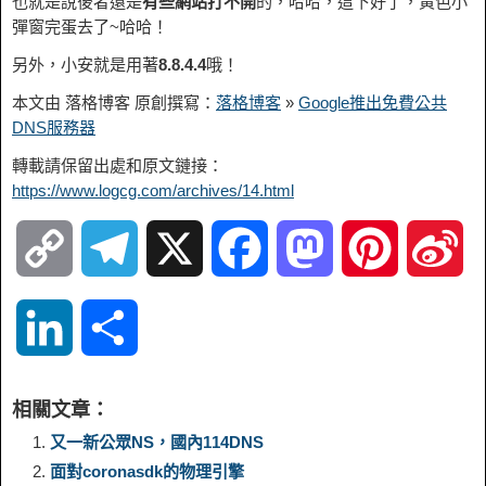
也就是說後者還是
有些網站打不開
的，哈哈，這下好了，黃色小
彈窗完蛋去了~哈哈！
另外，小安就是用著
8.8.4.4
哦！
本文由 落格博客 原創撰寫：
落格博客
»
Google推出免費公共
DNS服務器
轉載請保留出處和原文鏈接：
https://www.logcg.com/archives/14.html
C
T
X
F
M
P
S
o
e
a
a
i
i
L
S
p
l
c
s
n
n
i
h
相關文章：
y
e
e
t
t
a
n
a
又一新公眾NS，國內114DNS
面對coronasdk的物理引擎
L
g
b
o
e
W