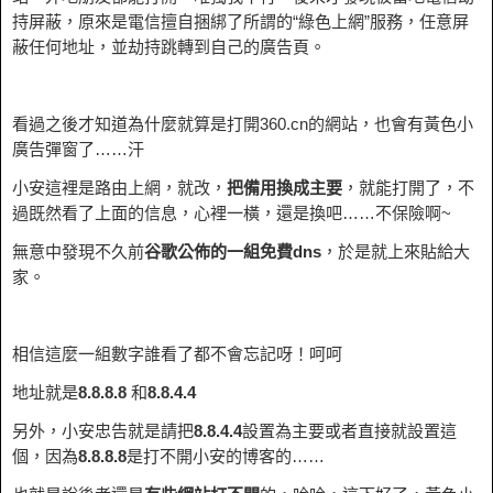
持屏蔽，原來是電信擅自捆綁了所謂的“綠色上網”服務，任意屏
蔽任何地址，並劫持跳轉到自己的廣告頁。
看過之後才知道為什麼就算是打開360.cn的網站，也會有黃色小
廣告彈窗了……汗
小安這裡是路由上網，就改，
把備用換成主要
，就能打開了，不
過既然看了上面的信息，心裡一橫，還是換吧……不保險啊~
無意中發現不久前
谷歌公佈的一組免費dns
，於是就上來貼給大
家。
相信這麼一組數字誰看了都不會忘記呀！呵呵
地址就是
8.8.8.8
和
8.8.4.4
另外，小安忠告就是請把
8.8.4.4
設置為主要或者直接就設置這
個，因為
8.8.8.8
是打不開小安的博客的……