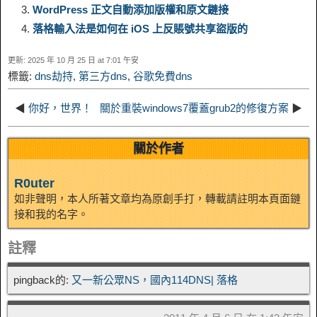
k
r
WordPress 正文自動添加版權和原文鏈接
落格輸入法是如何在 iOS 上反賬號共享盜版的
i
r
o
d
r
e
e
e
更新: 2025 年 10 月 25 日 at 7:01 午安
n
a
o
o
e
i
標籤:
dns劫持
,
第三方dns
,
谷歌免費dns
d
k
m
k
n
s
b
◀
你好，世界！
關於重裝windows7覆蓋grub2的修復方案
▶
I
t
o
關於作者
n
R0uter
如非聲明，本人所著文章均為原創手打，轉載請註明本頁面鏈
接和我的名字。
註釋
pingback的:
又一新公眾NS，國內114DNS| 落格