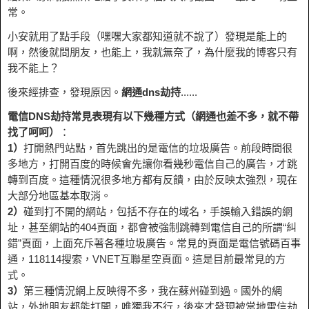
常。
小安就用了點手段（嘿嘿大家都知道就不說了）發現是能上的
啊，然後就問朋友，也能上，我就無奈了，為什麼我的博客只有
我不能上？
後來經排查，發現原因。
網通dns劫持
......
電信DNS劫持常見表現有以下幾種方式（網通也差不多，就不帶
找了呵呵）
：
1）
打開熱門站點，首先跳出的是電信的垃圾廣告。前段時間很
多地方，打開百度的時候會先讓你看幾秒電信自己的廣告，才跳
轉到百度。這種情況很多地方都有反饋，由於反映太強烈，現在
大部分地區基本取消。
2）
碰到打不開的網站，包括不存在的域名，手誤輸入錯誤的網
址，甚至網站的404頁面，都會被強制跳轉到電信自己的所謂“糾
錯”頁面，上面充斥著各種垃圾廣告。常見的頁面是電信號碼百事
通，118114搜索，VNET互聯星空頁面。這是目前最常見的方
式。
3）
第三種情況網上反映得不多，我在蘇州碰到過。國外的網
站，外地朋友都能打開，唯獨我不行，後來才發現被當地電信劫