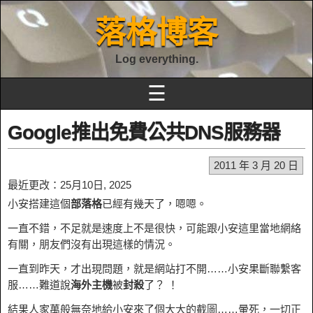
落格博客
Log everything.
☰
Google推出免費公共DNS服務器
2011 年 3 月 20 日
最近更改：25月10日, 2025
小安搭建這個
部落格
已經有幾天了，嗯嗯。
一直不錯，不足就是速度上不是很快，可能跟小安這里當地網絡
有關，朋友們沒有出現這樣的情況。
一直到昨天，才出現問題，就是網站打不開……小安果斷聯繫客
服……難道說
海外主機
被
封殺
了？ ！
結果人家萬般無奈地給小安來了個大大的截圖……暈死，一切正