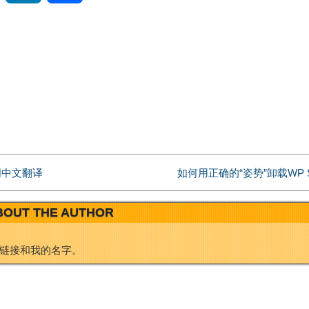
i
i
享
n
n
a
k
W
e
e
d
曲歌词中文翻译
如何用正确的“姿势”卸载WP Sup
i
I
BOUT THE AUTHOR
b
n
链接和我的名字。
o