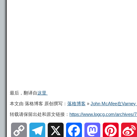
最后，翻译自
这里
本文由 落格博客 原创撰写：
落格博客
»
John McAfee在V
转载请保留出处和原文链接：
https://www.logcg.com/archives/7
C
T
X
F
M
P