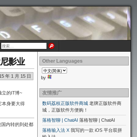
侵索尼影业
Other Languages
15 年 1 月 15 日
by
的IT博~
友情推广
数码荔枝正版软件商城
老牌正版软件商
它本身要大得
城，正版软件方便购！
落格智聊 | ChatAI
落格智聊 | ChatAI
被国内转的到处都
落格输入法 X
我写的一款 iOS 平台双拼
输入法