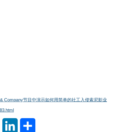
arney & Company节目中演示如何用简单的社工入侵索尼影业
83.html
S
L
分