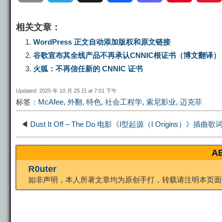
o
e
a
a
i
相关文章：
p
l
c
s
n
WordPress 正文自动添加版权和原文链接
谷歌宣布其全线产品不再承认CNNIC根证书（博文翻译）
y
e
e
t
t
火狐：不再信任新的 CNNIC 证书
Updated: 2025 年 10 月 25 日 at 7:01 下午
L
g
b
o
e
标签：
McAfee
,
外翻
,
特色
,
社会工程学
,
索尼影业
,
迈克菲
i
r
o
d
r
◀
Dust It Off – The Do 电影《I型起源（I Origins）》插
n
a
o
o
e
A
R0uter
k
m
k
n
s
如非声明，本人所著文章均为原创手打，转载请注明本页面
t