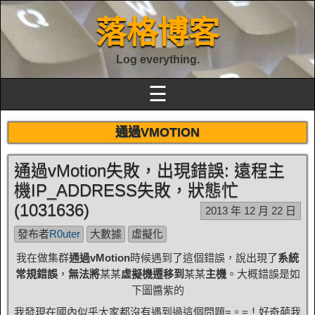
落格博客
Log everything.
☰
通過VMOTION
通過vMotion失敗，出現錯誤: 遠程主
機IP_ADDRESS失敗，狀態忙
(1031636)
2013 年 12 月 22 日
發布者
R0uter
大數據
虛擬化
我在做集群
通過vMotion
時候遇到了這個錯誤，說出現了
系統
常規錯誤
，
無法將
某某
虛擬機遷移到
某某
主機
。大概錯誤是如
下圖醬紫的
我發現在國內似乎大家都沒有遇到過這個問題=。=！好奇葩我