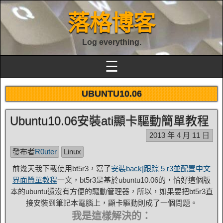
落格博客
Log everything.
☰
UBUNTU10.06
Ubuntu10.06安裝ati顯卡驅動簡單教程
2013 年 4 月 11 日
發布者
R0uter
Linux
前幾天我下載使用bt5r3，寫了
安裝back|跟踪 5 r3並配置中文
界面簡單教程
一文，bt5r3是基於ubuntu10.06的，恰好這個版
本的ubuntu還沒有方便的驅動管理器，所以，如果要把bt5r3直
接安裝到筆記本電腦上，顯卡驅動則成了一個問題。
我是這樣解決的：