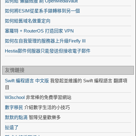
如何給 懶貓微服 刷 OpenMediaVault
如何將ESIM從星系手錶轉移到另一個
如何給舊域名做重定向
塞羅特 + RouterOS 打造回家 VPN
如何在自我管理的服務器上升級Firefly III
Hestia郵件伺服器只能發送但接收電子郵件
友情鏈接
Swift 編程語言 中文版
我發起並維護的 Swift 編程語言 翻譯項
目
W3school
非常棒的免費學習網站
數字移民
介紹數字生活的小技巧
默默的點滴
智障兒童歡樂多
扯遠了