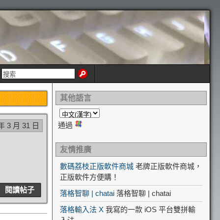
其他語言
通過
年 3 月 31 日
友情推廣
數碼荔枝正版軟件商城
老牌正版軟件商城，
正版軟件方便購！
閱讀帖子
落格智聊 | chatai
落格智聊 | chatai
落格輸入法 X
我寫的一款 iOS 平台雙拼輸