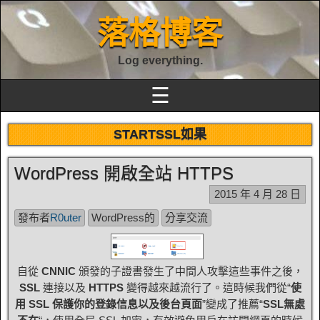
落格博客
Log everything.
☰
STARTSSL如果
WordPress 開啟全站 HTTPS
2015 年 4 月 28 日
發布者
R0uter
WordPress的
分享交流
自從
CNNIC
頒發的子證書發生了中間人攻擊這些事件之後，
SSL
連接以及
HTTPS
變得越來越流行了。這時候我們從“
使
用 SSL 保護你的登錄信息以及後台頁面
”變成了推薦“
SSL無處