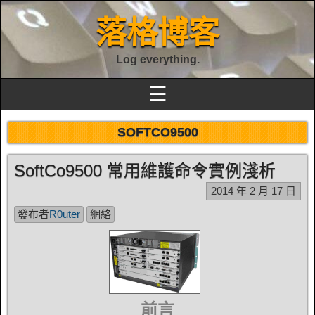
落格博客
Log everything.
☰
SOFTCO9500
SoftCo9500 常用維護命令實例淺析
2014 年 2 月 17 日
發布者
R0uter
網絡
前言