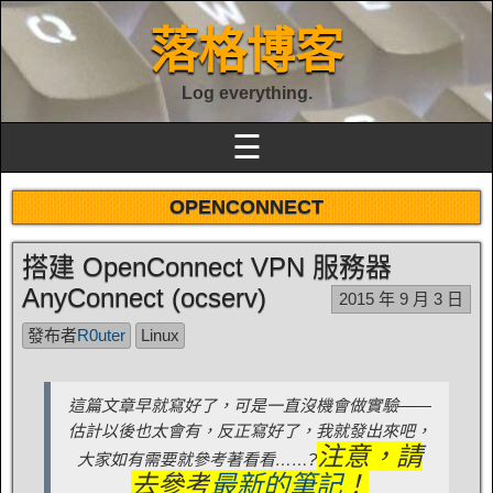
落格博客
Log everything.
☰
OPENCONNECT
搭建 OpenConnect VPN 服務器
AnyConnect (ocserv)
2015 年 9 月 3 日
發布者
R0uter
Linux
這篇文章早就寫好了，可是一直沒機會做實驗——
估計以後也太會有，反正寫好了，我就發出來吧，
注意，請
大家如有需要就參考著看看……?
去參考
最新的筆記
！