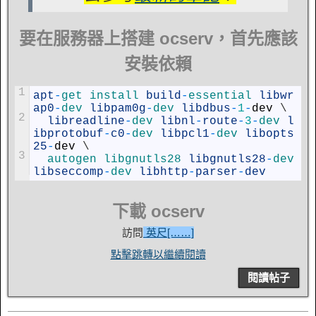
要在服務器上搭建 ocserv，首先應該
安裝依賴
1
apt
-
get 
install 
build
-
essential 
libwr
ap0
-
dev 
libpam0g
-
dev 
libdbus
-
1
-
dev
\
2
libreadline
-
dev 
libnl
-
route
-
3
-
dev 
l
ibprotobuf
-
c0
-
dev 
libpcl1
-
dev 
libopts
25
-
dev
\
3
autogen 
libgnutls28 
libgnutls28
-
dev 
libseccomp
-
dev 
libhttp
-
parser
-
dev
下載 ocserv
訪問
英尺[……]
點擊跳轉以繼續閱讀
閱讀帖子