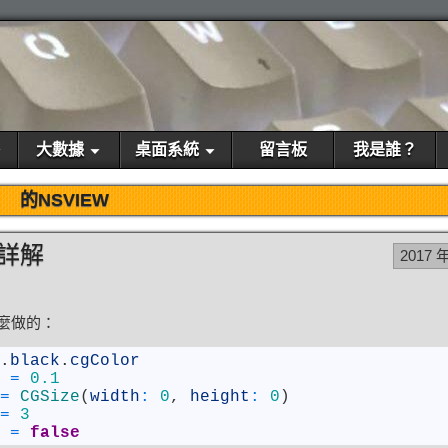
大數據
桌面系統
留言板
我是誰？
的NSVIEW
題詳解
2017 
這麼做的：
.
black
.
cgColor
=
0.1
=
CGSize
(
width
:
0
,
height
:
0
)
=
3
=
false