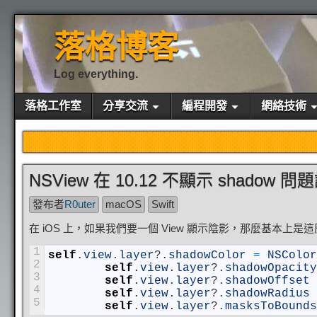
落格博客
Log everything.
落格工作室
分享交流
編程開發
網絡技術
NSView 在 10.12 不顯示 shadow 問
發布者
R0uter
macOS
Swift
在 iOS 上，如果我們要一個 View 顯示陰影，那麼基本上是
1
self
.
view
.
layer
?
.
shadowColor
=
NSColor
2
self
.
view
.
layer
?
.
shadowOpacity
3
self
.
view
.
layer
?
.
shadowOffset
4
self
.
view
.
layer
?
.
shadowRadius
5
self
.
view
.
layer
?
.
masksToBounds