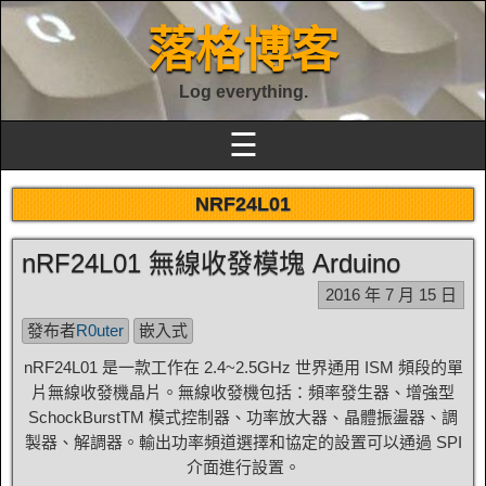
落格博客
Log everything.
☰
NRF24L01
nRF24L01 無線收發模塊 Arduino
2016 年 7 月 15 日
發布者
R0uter
嵌入式
nRF24L01 是一款工作在 2.4~2.5GHz 世界通用 ISM 頻段的單
片無線收發機晶片。無線收發機包括：頻率發生器、增強型
SchockBurstTM 模式控制器、功率放大器、晶體振盪器、調
製器、解調器。輸出功率頻道選擇和協定的設置可以通過 SPI
介面進行設置。