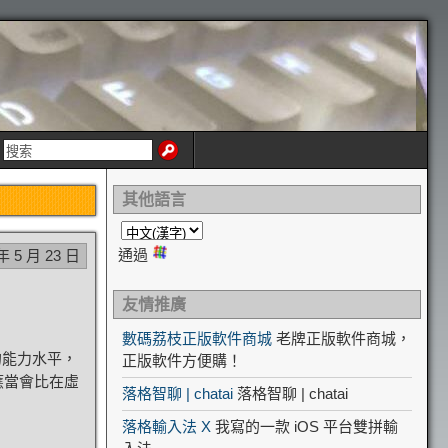
其他語言
通過
年 5 月 23 日
友情推廣
數碼荔枝正版軟件商城
老牌正版軟件商城，
的能力水平，
正版軟件方便購！
應當會比在虛
落格智聊 | chatai
落格智聊 | chatai
落格輸入法 X
我寫的一款 iOS 平台雙拼輸