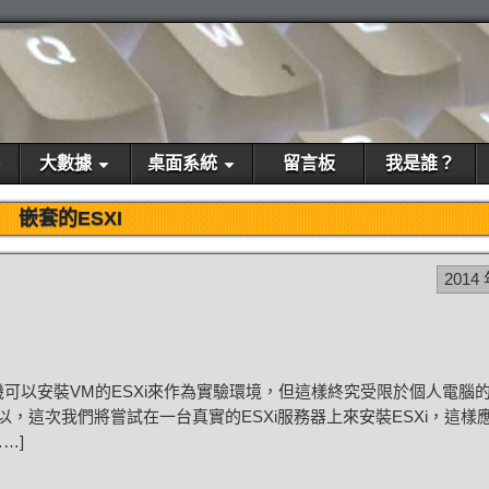
大數據
桌面系統
留言板
我是誰？
嵌套的ESXI
2014 
可以安裝VM的ESXi來作為實驗環境，但這樣終究受限於個人電腦
，這次我們將嘗試在一台真實的ESXi服務器上來安裝ESXi，這樣
…]