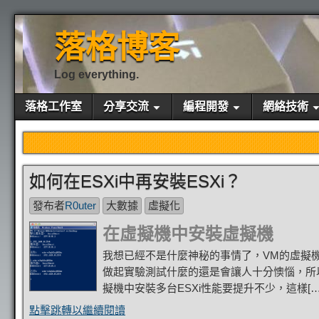
落格博客
Log everything.
落格工作室
分享交流
編程開發
網絡技術
如何在ESXi中再安裝ESXi？
發布者
R0uter
大數據
虛擬化
在虛擬機中安裝虛擬機
我想已經不是什麼神秘的事情了，VM的虛擬機
做起實驗測試什麼的還是會讓人十分懊惱，所以
擬機中安裝多台ESXi性能要提升不少，這樣[…
點擊跳轉以繼續閱讀