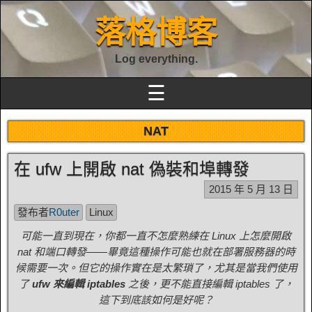
落格博客
Log everything.
☰
NAT
在 ufw 上開啟 nat 偽裝和埠轉發
2015 年 5 月 13 日
發布者
R0uter
Linux
可能一直到現在，你都一直不怎麼熟練在 Linux 上怎麼開啟
nat 和端口轉發——畢竟這種操作可能也就在部署服務器的時
候需要一次。但它的操作實在是太繁瑣了，尤其是當我們使用
了
ufw 來編輯 iptables
之後，更不能直接編輯 iptables 了，
這下到底該如何是好呢？