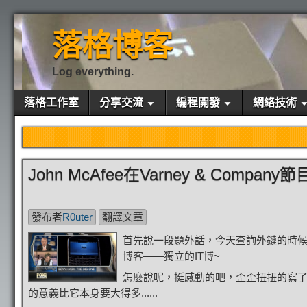
落格博客
Log everything.
落格工作室
分享交流
編程開發
網絡技術
John McAfee在Varney & Co
發布者
R0uter
翻譯文章
首先說一段題外話，今天查詢外鏈的時候
博客——獨立的IT博~
怎麼說呢，挺感動的吧，歪歪扭扭的寫
的意義比它本身要大得多......