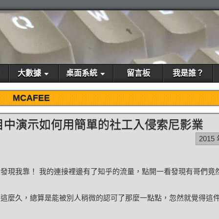
大數據
桌面系統
留言板
我是誰？
MCAFEE
mpany節目中演示如何用簡單的社工入侵索尼影業
2015 
發現我靠！ 我的連接裡邊有了知乎的流量，點開一看發現有哥們竟
了這麼久，總算是能被別人稍微的認可了那麼一點點，忽然就覺得這