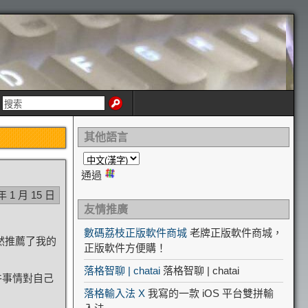
其他語言
通過
年 1 月 15 日
友情推廣
數碼荔枝正版軟件商城
老牌正版軟件商城，
然推薦了我的
正版軟件方便購！
落格智聊 | chatai
落格智聊 | chatai
件事情對自己
落格輸入法 X
我寫的一款 iOS 平台雙拼輸