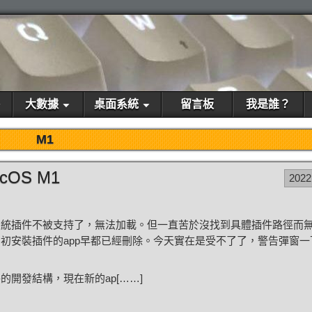
大數據
桌面系統
留言板
我是誰？
M1
cOS M1
2022
系統插件不被支持了，無法加載。但一直苦於沒找到具體插件路徑而
初安裝插件的app早都已經刪除。今天實在是受不了了，警告彈窗一
開發結構，現在新的ap[……]