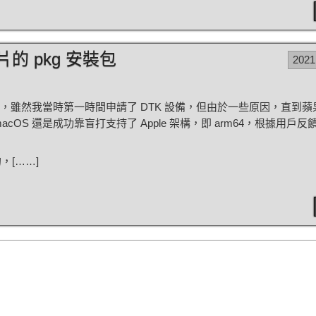
芯片的 pkg 安裝包
2021
了，雖然我當時第一時間申請了 DTK 設備，但由於一些原因，直到
OS 還是成功靠盲打支持了 Apple 架構，即 arm64，根據用戶
，[……]