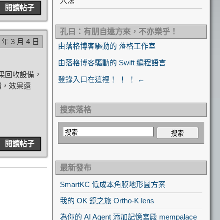
入法
閱讀帖子
孔曰：有朋自遠方來，不亦樂乎！
 年 3 月 4 日
由落格博客驅動的 落格工作室
由落格博客驅動的 Swift 編程語言
蘋果回收設備，
登錄入口在這裡！ ！ ！ ←
反饋，效果還
搜索落格
閱讀帖子
最新發布
SmartKC 低成本角膜地形圖方案
我的 OK 鏡之旅 Ortho-K lens
為你的 AI Agent 添加記憶宮殿 mempalace