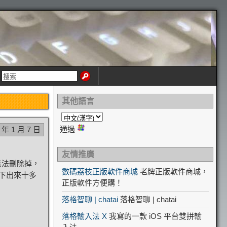
其他語言
通過
 年 1 月 7 日
友情推廣
無法刪除掉，
數碼荔枝正版軟件商城
老牌正版軟件商城，
下出來十多
正版軟件方便購！
落格智聊 | chatai
落格智聊 | chatai
落格輸入法 X
我寫的一款 iOS 平台雙拼輸