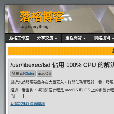
落格博客
Log everything.
落格工作室
分享交流
編程開發
網絡技術
/usr/libexec/lsd 佔用 100% CPU 
發布者
R0uter
macOS
最近忽然發現磁盤存在大量寫入，打開任務管理器一看，發現一個叫做
經過一番查詢，得知這個進程是 macOS 和 iOS 上的系統進程，全
的[……]
點擊跳轉以繼續閱讀