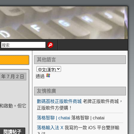
其他語言
通過
0 年 7 月 2 日
友情推廣
數碼荔枝正版軟件商城
老牌正版軟件商城，
關聯和啟動。但它
正版軟件方便購！
落格智聊 | chatai
落格智聊 | chatai
落格輸入法 X
我寫的一款 iOS 平台雙拼輸
閱讀帖子