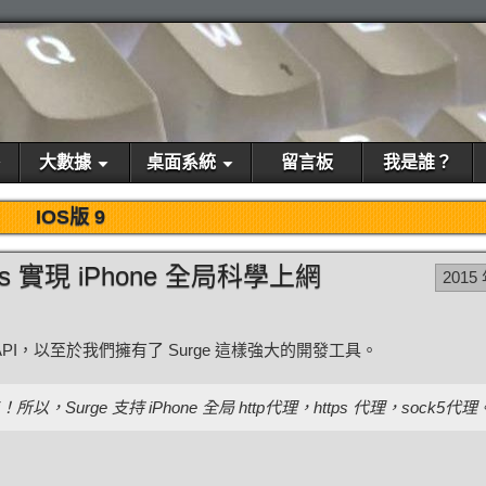
大數據
桌面系統
留言板
我是誰？
IOS版 9
cks 實現 iPhone 全局科學上網
2015
 API，以至於我們擁有了 Surge 這樣強大的開發工具。
，Surge 支持 iPhone 全局 http代理，https 代理，sock5代理