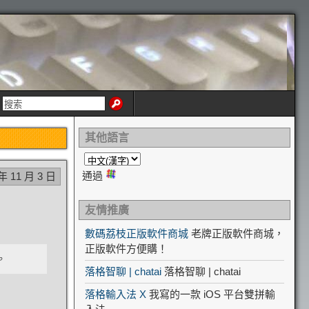
其他語言
通過
 年 11 月 3 日
友情推廣
數碼荔枝正版軟件商城
老牌正版軟件商城，
正版軟件方便購！
。
落格智聊 | chatai
落格智聊 | chatai
落格輸入法 X
我寫的一款 iOS 平台雙拼輸