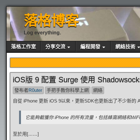
落格博客
Log everything.
落格工作室
分享交流
編程開發
網絡技術
iOS版 9 配置 Surge 使用 Shadowso
發布者
R0uter
手把手教你科學上網
網絡
自從 iPhone 更新 iOS 9以來，更新SDK也更新出了不少新的
它能夠截獲你 iPhone 的所有流量，包括蜂窩網絡和WiFi！所以
至於用[……]