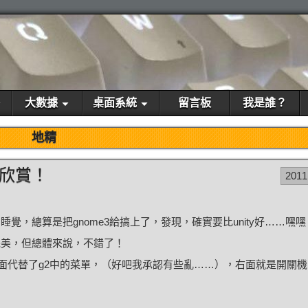
大數據
桌面系統
留言板
我是誰？
地精
美圖欣賞！
2011
覺，總算是把gnome3給搞上了，發現，確實要比unity好……嘿嘿
完美，但總體來說，不錯了！
動”全面代替了g2中的菜單，（好吧我承認有些亂……），右面就是開關