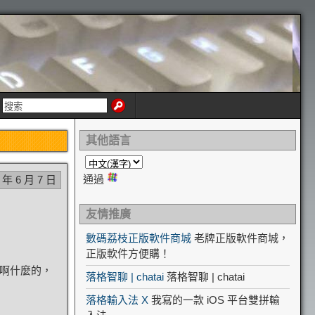
其他語言
通過
 年 6 月 7 日
友情推廣
數碼荔枝正版軟件商城
老牌正版軟件商城，
正版軟件方便購！
機啊什麼的，
落格智聊 | chatai
落格智聊 | chatai
落格輸入法 X
我寫的一款 iOS 平台雙拼輸