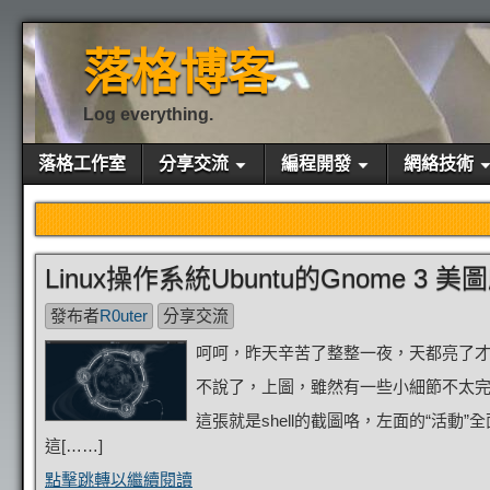
落格博客
Log everything.
落格工作室
分享交流
編程開發
網絡技術
Linux操作系統Ubuntu的Gnome 3 
發布者
R0uter
分享交流
呵呵，昨天辛苦了整整一夜，天都亮了才睡
不說了，上圖，雖然有一些小細節不太
這張就是shell的截圖咯，左面的“活
這[……]
點擊跳轉以繼續閱讀