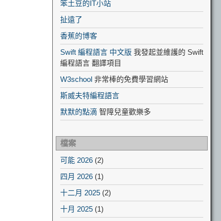
笨土豆的IT小站
扯遠了
香蕉的博客
Swift 編程語言 中文版
我發起並維護的 Swift
編程語言 翻譯項目
W3school
非常棒的免費學習網站
斯威夫特編程語言
默默的點滴
智障兒童歡樂多
檔案
可能 2026
(2)
四月 2026
(1)
十二月 2025
(2)
十月 2025
(1)