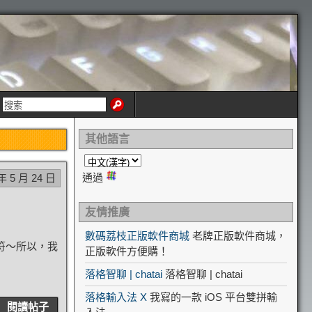
其他語言
通過
年 5 月 24 日
友情推廣
）
數碼荔枝正版軟件商城
老牌正版軟件商城，
符～所以，我
正版軟件方便購！
落格智聊 | chatai
落格智聊 | chatai
落格輸入法 X
我寫的一款 iOS 平台雙拼輸
閱讀帖子