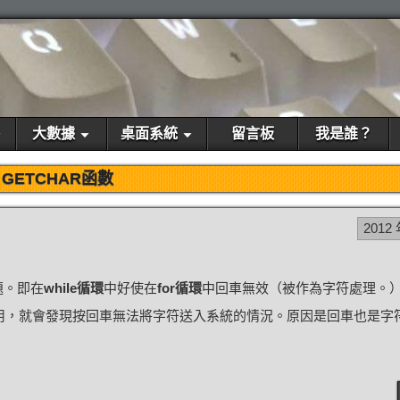
大數據
桌面系統
留言板
我是誰？
GETCHAR函數
2012 
題。即在
while循環
中好使在
for循環
中回車無效（被作為字符處理。
用，就會發現按回車無法將字符送入系統的情況。原因是回車也是字