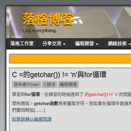
落格博客
Log everything.
落格工作室
分享交流
編程開發
網絡技術
C =的getchar()) != ‘n’與for循環
發布者
R0uter
C語言
編程開發
學習到
for循環
，在練習的時候遇到了
的getchar()) !=' n’
的問
眾所周知，
getchar函數
用來獲取字符，而如果在循環中直接
們要同時加[……]
點擊跳轉以繼續閱讀