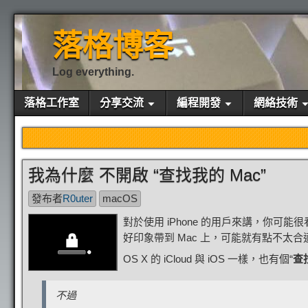
落格博客
Log everything.
落格工作室
分享交流
編程開發
網絡技術
我為什麼 不開啟 “查找我的 Mac”
發布者
R0uter
macOS
對於使用 iPhone 的用戶來講，你可能很
好印象帶到 Mac 上，可能就有點不太合
OS X 的 iCloud 與 iOS 一樣，也有個“
查
不過