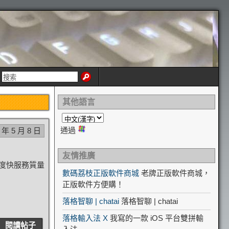
其他語言
通過
 年 5 月 8 日
友情推廣
速度快服務質量
數碼荔枝正版軟件商城
老牌正版軟件商城，
正版軟件方便購！
落格智聊 | chatai
落格智聊 | chatai
落格輸入法 X
我寫的一款 iOS 平台雙拼輸
閱讀帖子