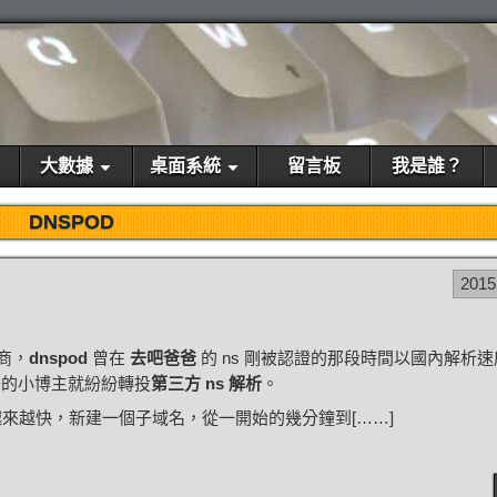
大數據
桌面系統
留言板
我是誰？
DNSPOD
2015
商，
dnspod
曾在
去吧爸爸
的 ns 剛被認證的那段時間以國內解析
子的小博主就紛紛轉投
第三方 ns 解析
。
來越快，新建一個子域名，從一開始的幾分鐘到[……]