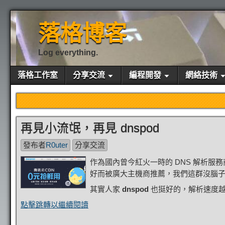
落格博客
Log everything.
落格工作室
分享交流
編程開發
網絡技術
再見小流氓，再見 dnspod
發布者
R0uter
分享交流
作為國內曾今紅火一時的 DNS 解析服務
好而被廣大主機商推薦，我們這群沒腦
其實人家
dnspod
也挺好的，解析速度越
點擊跳轉以繼續閱讀