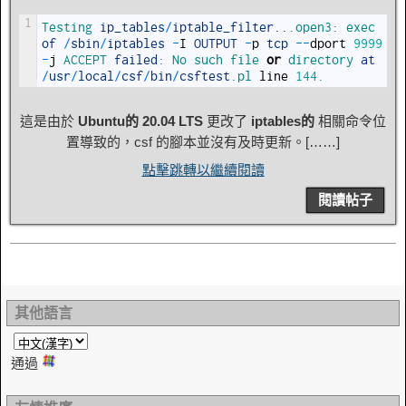
1
Testing 
ip_tables
/
iptable_filter
.
.
.open3
:
exec 
of
/
sbin
/
iptables
-
I
OUTPUT
-
p
tcp
--
dport
9999
-
j
ACCEPT 
failed
:
No 
such 
file 
or
directory 
at
/
usr
/
local
/
csf
/
bin
/
csftest
.pl
line
144.
這是由於
Ubuntu的 20.04 LTS
更改了
iptables的
相關命令位
置導致的，csf 的腳本並沒有及時更新。[……]
點擊跳轉以繼續閱讀
閱讀帖子
其他語言
通過